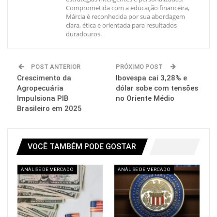
Comprometida com a educação financeira,
Márcia é reconhecida por sua abordagem
clara, ética e orientada para resultados
duradouros.
POST ANTERIOR
PRÓXIMO POST
Crescimento da
Ibovespa cai 3,28% e
Agropecuária
dólar sobe com tensões
Impulsiona PIB
no Oriente Médio
Brasileiro em 2025
VOCÊ TAMBÉM PODE GOSTAR
ANÁLISE DE MERCADO
ANÁLISE DE MERCADO