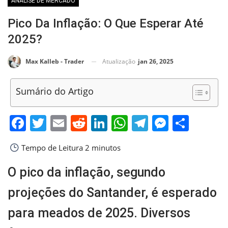
ANÁLISE DE MERCADO
Pico Da Inflação: O Que Esperar Até
2025?
Atualização
jan 26, 2025
Max Kalleb - Trader
Sumário do Artigo
Facebook
Twitter
Email
Reddit
LinkedIn
WhatsApp
Telegram
Messen
Shar
Tempo de Leitura
2 minutos
O pico da inflação, segundo
projeções do Santander, é esperado
para meados de 2025. Diversos