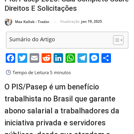
Direitos E Solicitações
Atualização
jan 19, 2025
Max Kalleb - Trader
Sumário do Artigo
Facebook
Twitter
Email
Reddit
LinkedIn
WhatsApp
Telegram
Messen
Shar
Tempo de Leitura
5 minutos
O PIS/Pasep é um benefício
trabalhista no Brasil que garante
abono salarial a trabalhadores da
iniciativa privada e servidores