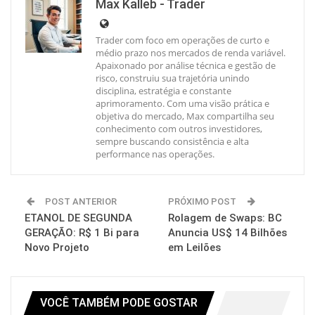
Max Kalleb - Trader
Trader com foco em operações de curto e
médio prazo nos mercados de renda variável.
Apaixonado por análise técnica e gestão de
risco, construiu sua trajetória unindo
disciplina, estratégia e constante
aprimoramento. Com uma visão prática e
objetiva do mercado, Max compartilha seu
conhecimento com outros investidores,
sempre buscando consistência e alta
performance nas operações.
POST ANTERIOR
PRÓXIMO POST
ETANOL DE SEGUNDA
Rolagem de Swaps: BC
GERAÇÃO: R$ 1 Bi para
Anuncia US$ 14 Bilhões
Novo Projeto
em Leilões
VOCÊ TAMBÉM PODE GOSTAR