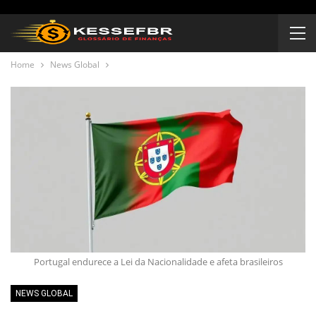
Home
News Global
Portugal endurece a Lei da Nacionalidade e afeta brasileiros
NEWS GLOBAL