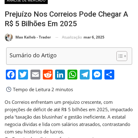
ANÁLISE DE MERCADO
Prejuízo Nos Correios Pode Chegar A
R$ 5 Bilhões Em 2025
Atualização
mar 6, 2025
Max Kalleb - Trader
Sumário do Artigo
Facebook
Twitter
Email
Reddit
LinkedIn
WhatsApp
Telegram
Messen
Shar
Tempo de Leitura
2 minutos
Os Correios enfrentam um prejuízo crescente, com
projeções de déficit de até R$ 5 bilhões em 2025, impactado
pela ‘taxação das blusinhas’ e gestão ineficiente. A estatal
negocia dívidas e lida com salários atrasados, contrastando
com seu histórico de lucros.