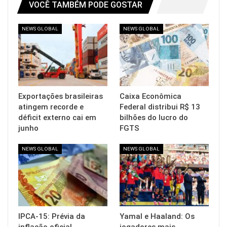
VOCÊ TAMBÉM PODE GOSTAR
NEWS GLOBAL
NEWS GLOBAL
Exportações brasileiras
Caixa Econômica
atingem recorde e
Federal distribui R$ 13
déficit externo cai em
bilhões do lucro do
junho
FGTS
NEWS GLOBAL
NEWS GLOBAL
IPCA-15: Prévia da
Yamal e Haaland: Os
inflação oficial
jogadores mais