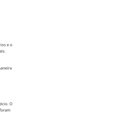
ios e o
is.
maneira
ócio. O
 foram