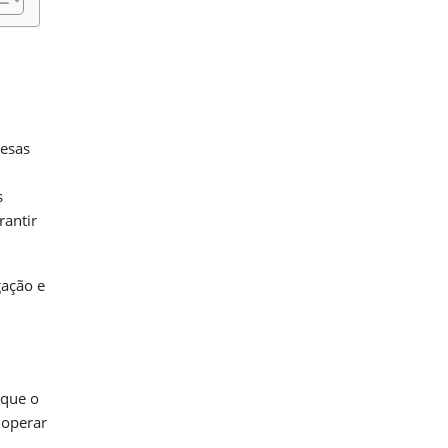
pesas
s
rantir
ação e
 que o
 operar