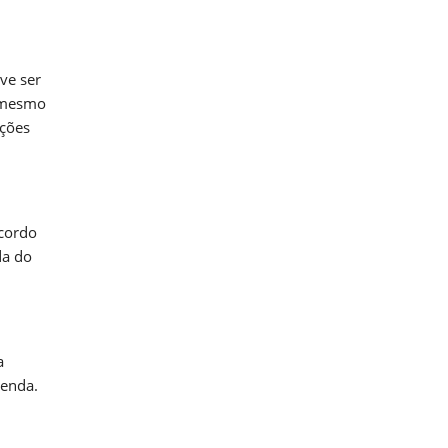
ve ser
, mesmo
ações
acordo
da do
a
renda.