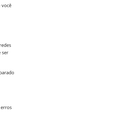
e você
u
redes
 ser
eparado
 erros