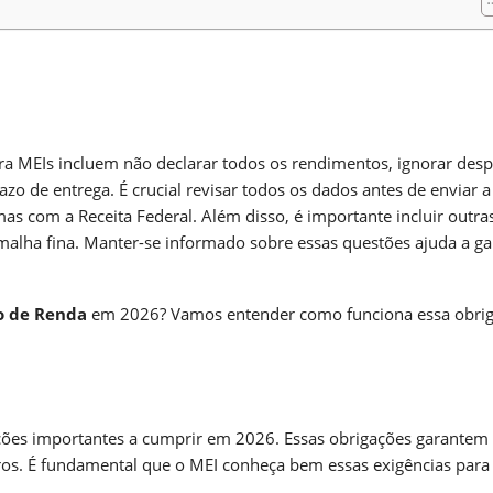
m
nger
re
ara MEIs incluem não declarar todos os rendimentos, ignorar des
azo de entrega. É crucial revisar todos os dados antes de enviar a
s com a Receita Federal. Além disso, é importante incluir outra
alha fina. Manter-se informado sobre essas questões ajuda a ga
o de Renda
em 2026? Vamos entender como funciona essa obrig
ões importantes a cumprir em 2026. Essas obrigações garantem
uros. É fundamental que o MEI conheça bem essas exigências para