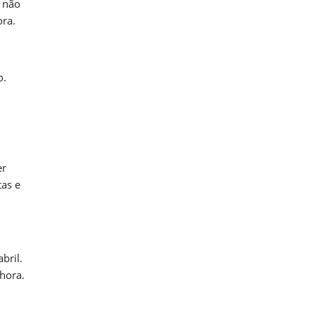
 não
ora.
o.
er
tas e
bril.
 hora.