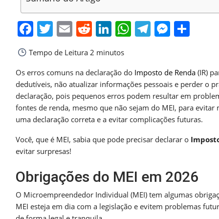
Facebook
Twitter
Email
Reddit
LinkedIn
WhatsApp
Telegra
Messe
Sha
Tempo de Leitura
2 minutos
Os erros comuns na declaração do
Imposto de Renda
(IR) p
dedutíveis, não atualizar informações pessoais e perder o pr
declaração, pois pequenos erros podem resultar em problema
fontes de renda, mesmo que não sejam do MEI, para evitar m
uma declaração correta e a evitar complicações futuras.
Você, que é MEI, sabia que pode precisar declarar o
Impost
evitar surpresas!
Obrigações do MEI em 2026
O Microempreendedor Individual (MEI) tem algumas obrigaç
MEI esteja em dia com a legislação e evitem problemas fut
de forma legal e tranquila.