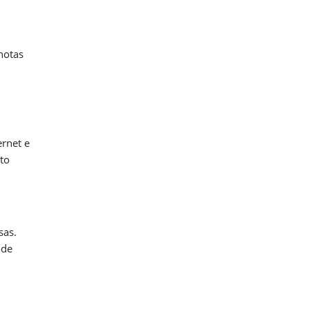
notas
ernet e
to
sas.
ode