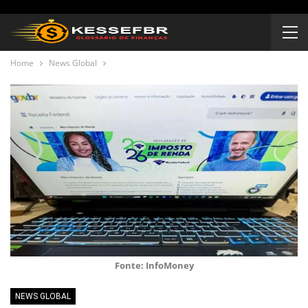
Home
News Global
Fonte: InfoMoney
NEWS GLOBAL