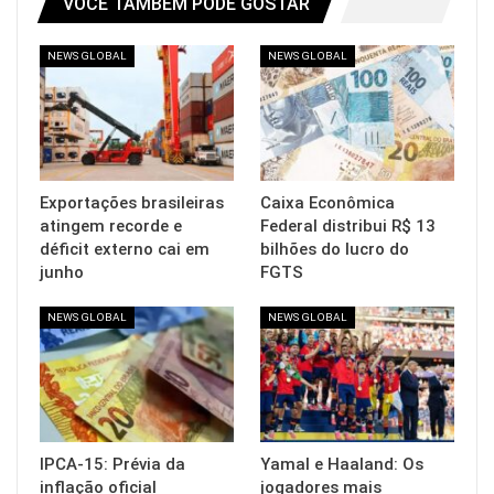
VOCÊ TAMBÉM PODE GOSTAR
NEWS GLOBAL
NEWS GLOBAL
Exportações brasileiras
Caixa Econômica
atingem recorde e
Federal distribui R$ 13
déficit externo cai em
bilhões do lucro do
junho
FGTS
NEWS GLOBAL
NEWS GLOBAL
IPCA-15: Prévia da
Yamal e Haaland: Os
inflação oficial
jogadores mais