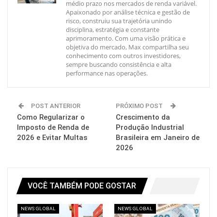
médio prazo nos mercados de renda variável.
Apaixonado por análise técnica e gestão de
risco, construiu sua trajetória unindo
disciplina, estratégia e constante
aprimoramento. Com uma visão prática e
objetiva do mercado, Max compartilha seu
conhecimento com outros investidores,
sempre buscando consistência e alta
performance nas operações.
POST ANTERIOR
PRÓXIMO POST
Como Regularizar o
Crescimento da
Imposto de Renda de
Produção Industrial
2026 e Evitar Multas
Brasileira em Janeiro de
2026
VOCÊ TAMBÉM PODE GOSTAR
NEWS GLOBAL
NEWS GLOBAL