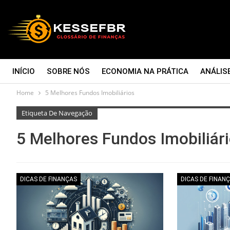
INÍCIO
SOBRE NÓS
ECONOMIA NA PRÁTICA
ANÁLIS
Home
5 Melhores Fundos Imobiliários
CONTATO
Etiqueta De Navegação
5 Melhores Fundos Imobiliár
DICAS DE FINANÇAS
DICAS DE FINAN