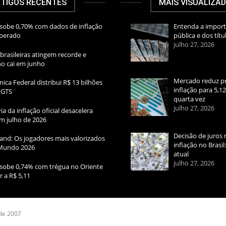
TIGOS RECENTES
MAIS VISUALIZA
sobe 0,70% com dados de inflação
Entenda a import
sperado
pública e dos títu
julho 27, 2026
brasileiras atingem recorde e
rno cai em junho
Mercado reduz pr
ica Federal distribui R$ 13 bilhões
inflação para 5,1
FGTS
quarta vez
julho 27, 2026
ia da inflação oficial desacelera
m julho de 2026
Decisão de juros 
and: Os jogadores mais valorizados
inflação no Brasi
Mundo 2026
atual
julho 27, 2026
sobe 0,74% com trégua no Oriente
r a R$ 5,11
 de 2007