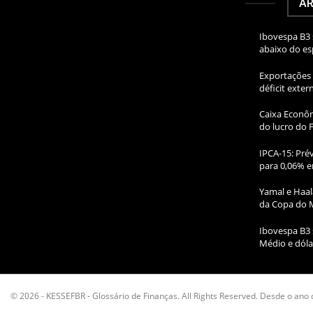
AR
Ibovespa B3 
abaixo do e
Exportações 
déficit exte
Caixa Econôm
do lucro do 
IPCA-15: Prév
para 0,06% e
Yamal e Haal
da Copa do 
Ibovespa B3 
Médio e dóla
© 2026 - KESSEFBR - Glossário de Finanças. All Rights Reserved. Desde o ano