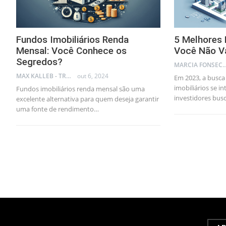
Fundos Imobiliários Renda
5 Melhores 
Mensal: Você Conhece os
Você Não Va
Segredos?
MARCIA FONSECA - FINANCI
MAX KALLEB - TRADER
out 6, 2024
Em 2023, a busca
imobiliários se i
Fundos imobiliários renda mensal são uma
investidores bu
excelente alternativa para quem deseja garantir
uma fonte de rendimento…