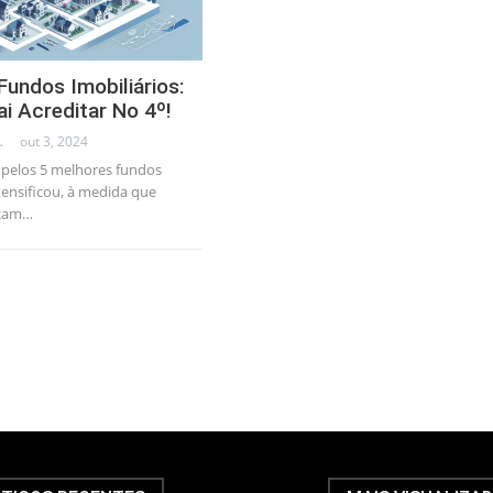
Fundos Imobiliários:
i Acreditar No 4º!
AL CONSULTANT
out 3, 2024
 pelos 5 melhores fundos
ntensificou, à medida que
scam…