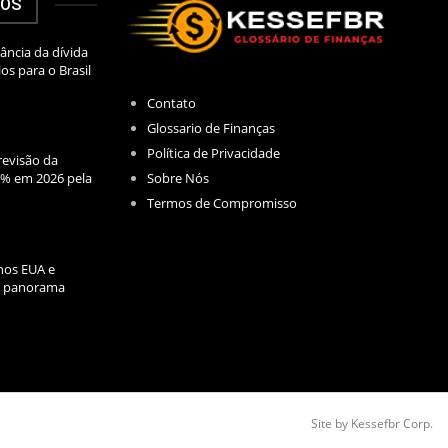
DOS
ância da dívida
los para o Brasil
Contato
Glossario de Finanças
Política de Privacidade
evisão da
Sobre Nós
2% em 2026 pela
Termos de Compromisso
nos EUA e
l: panorama
Site by Kessefbr Corp.