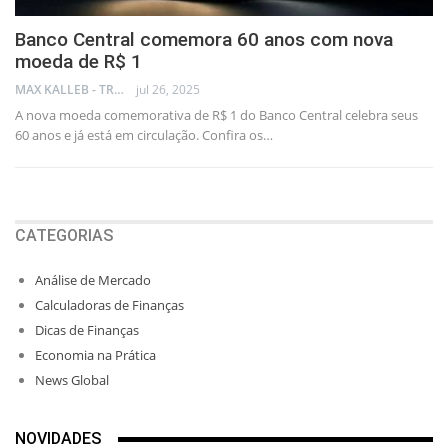
Banco Central comemora 60 anos com nova
moeda de R$ 1
MAX KALLEB - TRADER
jul 26, 2025
A nova moeda comemorativa de R$ 1 do Banco Central celebra seus
60 anos e já está em circulação. Confira os…
CATEGORIAS
Análise de Mercado
Calculadoras de Finanças
Dicas de Finanças
Economia na Prática
News Global
NOVIDADES