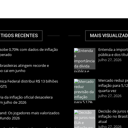
TIGOS RECENTES
MAIS VISUALIZA
sobe 0,70% com dados de inflação
Entenda a import
sperado
pública e dos títu
julho 27, 2026
brasileiras atingem recorde e
rno cai em junho
Mercado reduz pr
ica Federal distribui R$ 13 bilhões
inflação para 5,1
FGTS
quarta vez
julho 27, 2026
ia da inflação oficial desacelera
m julho de 2026
Decisão de juros 
and: Os jogadores mais valorizados
inflação no Brasi
Mundo 2026
atual
julho 27, 2026