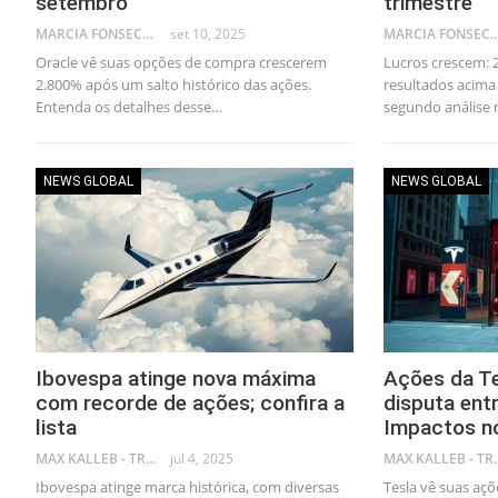
setembro
trimestre
MARCIA FONSECA - FINANCIAL CONSULTANT
set 10, 2025
MARCIA FONSECA - FINANCI
Oracle vê suas opções de compra crescerem
Lucros crescem: 
2.800% após um salto histórico das ações.
resultados acima 
Entenda os detalhes desse…
segundo análise 
NEWS GLOBAL
NEWS GLOBAL
Ibovespa atinge nova máxima
Ações da T
com recorde de ações; confira a
disputa ent
lista
Impactos n
MAX KALLEB - TRADER
jul 4, 2025
MAX KA
Ibovespa atinge marca histórica, com diversas
Tesla vê suas aç