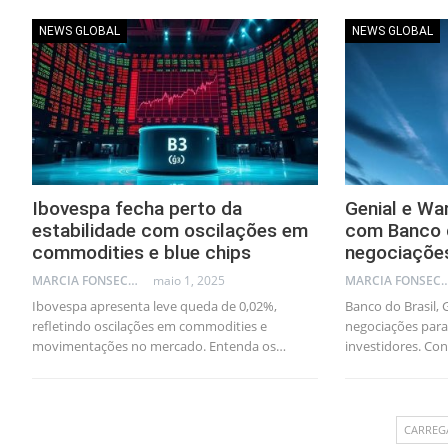
NEWS GLOBAL
NEWS GLOBAL
Ibovespa fecha perto da
Genial e Wa
estabilidade com oscilações em
com Banco d
commodities e blue chips
negociaçõe
MARCIA FONSECA - FINANCIAL CONSULTANT
maio 1, 2025
MARCIA FONSECA - FINANCI
Ibovespa apresenta leve queda de 0,02%,
Banco do Brasil,
refletindo oscilações em commodities e
negociações para 
movimentações no mercado. Entenda os…
investidores. Con
CARREG