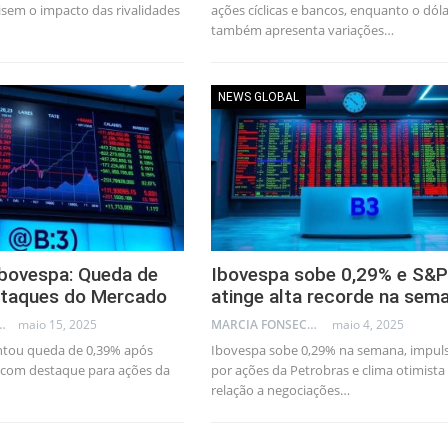
isem o impacto das rivalidades
ações cíclicas e bancos, enquanto o dóla
também apresenta variações…
NEWS GLOBAL
Ibovespa: Queda de
Ibovespa sobe 0,29% e S&P
staques do Mercado
atinge alta recorde na sem
LLEB - TRADER
maio 15, 2025
MARCIA FONSECA - FINANCIAL CONSULTANT
maio 4, 2025
ntou queda de 0,39% após
Ibovespa sobe 0,29% na semana, impul
, com destaque para ações da
por ações da Petrobras e clima otimist
relação a negociações…