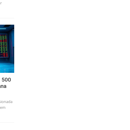
r
 500
ana
sionada
a em