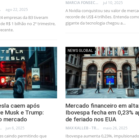
MARCIA FONSECA - FINANCIAL CONSULTANT
jul 10, 2025
AL CONSULTANT
ago 22, 2025
A Nvidia conquistou seu valor de merc
recorde de US$ 4 trilhões. Entenda com
24 empresas da B3 tiveram
gigante da tecnologia chegou a…
de R$ 1 bilhão no 2º trimestre,
recente.
NEWS GLOBAL
esla caem após
Mercado financeiro em alta
re Musk e Trump:
Ibovespa fecha em 0,23% a
o mercado
de feriado nos EUA
LLEB - TRADER
jun 6, 2025
MAX KALLEB - TRADER
maio 26, 2025
ões caindo permitindo que
Ibovespa aumenta 0,23%, impulsionado