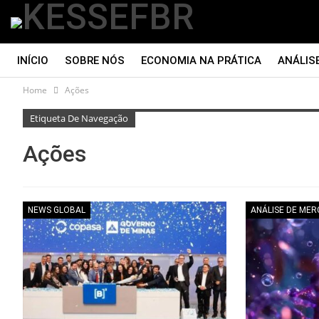
INÍCIO
SOBRE NÓS
ECONOMIA NA PRÁTICA
ANÁLIS
Home
Ações
CONTATO
Etiqueta De Navegação
Ações
NEWS GLOBAL
ANÁLISE DE ME