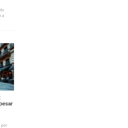
ado
o a
:
pesar
 por