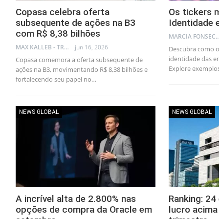
Copasa celebra oferta
Os tickers m
subsequente de ações na B3
Identidade 
com R$ 8,38 bilhões
MARCIA FONSECA - FINANCI
MAX KALLEB - TRADER
jun 16, 2026
Descubra como os
identidade das e
Copasa comemora a oferta subsequente de
Explore exemplo
ações na B3, movimentando R$ 8,38 bilhões e
fortalecendo seu papel no…
NEWS GLOBAL
NEWS GLOBAL
A incrível alta de 2.800% nas
Ranking: 2
opções de compra da Oracle em
lucro acima