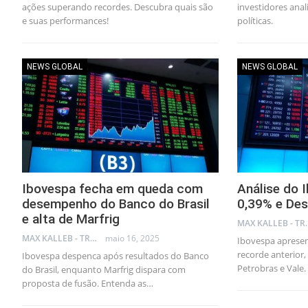
ações superando recordes. Descubra quais são
investidores anal
e suas performances!
políticas.
NEWS GLOBAL
NEWS GLOBAL
Ibovespa fecha em queda com
Análise do 
desempenho do Banco do Brasil
0,39% e De
e alta de Marfrig
MAX KA
MAX KALLEB - TRADER
maio 16, 2025
Ibovespa aprese
recorde anterior
Ibovespa despenca após resultados do Banco
Petrobras e Vale.
do Brasil, enquanto Marfrig dispara com
proposta de fusão. Entenda as…