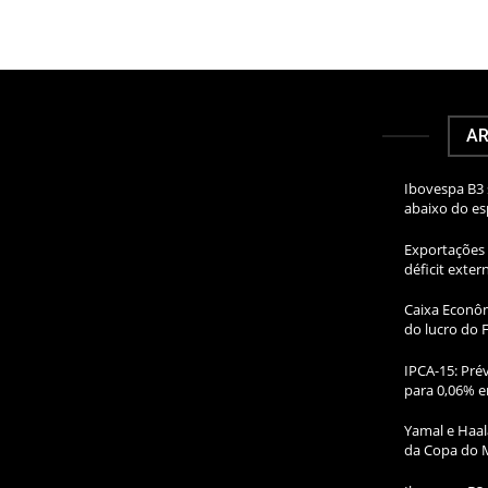
AR
Ibovespa B3 
abaixo do e
Exportações 
déficit exte
Caixa Econôm
do lucro do 
IPCA-15: Prév
para 0,06% e
Yamal e Haal
da Copa do 