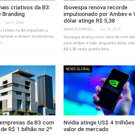
ais criativos da B3:
Ibovespa renova recorde
e Branding
impulsionado por Ambev e V
dólar atinge R$ 5,38
AL CONSULTANT
jan 5, 2026
MARCIA FONSECA - FINANCIAL CONSULTANT
out 30, 2025
 tickers na B3 impactam a
mpresas e atraem investidores.
Ibovespa alcança novo recorde com de
s…
para Ambev e Vale, enquanto dólar sob
R$ 5,38 nesta quinta-feira.
NEWS GLOBAL
4 empresas da B3 com
Nvidia atinge US$ 4 trilhõe
 de R$ 1 bilhão no 2º
valor de mercado