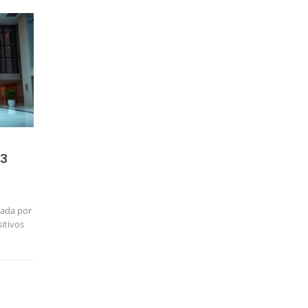
B3
nada por
itivos