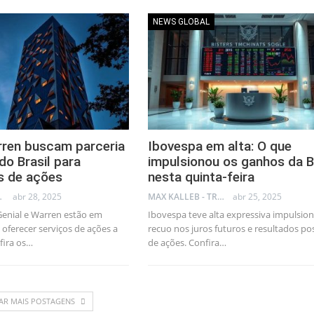
NEWS GLOBAL
rren buscam parceria
Ibovespa em alta: O que
o Brasil para
impulsionou os ganhos da 
s de ações
nesta quinta-feira
AL CONSULTANT
abr 28, 2025
MAX KALLEB - TRADER
abr 25, 2025
 Genial e Warren estão em
Ibovespa teve alta expressiva impulsio
oferecer serviços de ações a
recuo nos juros futuros e resultados pos
fira os…
de ações. Confira…
AR MAIS POSTAGENS