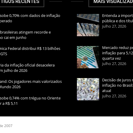
TIGOS RECENTES
MAIS VISUALIZA
sobe 0,70% com dados de inflação
Entenda a import
sperado
pública e dos títu
julho 27, 2026
brasileiras atingem recorde e
rno cai em junho
Mercado reduz pr
ica Federal distribui R$ 13 bilhões
inflação para 5,1
FGTS
quarta vez
julho 27, 2026
ia da inflação oficial desacelera
m julho de 2026
Decisão de juros 
and: Os jogadores mais valorizados
inflação no Brasi
Mundo 2026
atual
julho 27, 2026
sobe 0,74% com trégua no Oriente
r a R$ 5,11
 de 2007