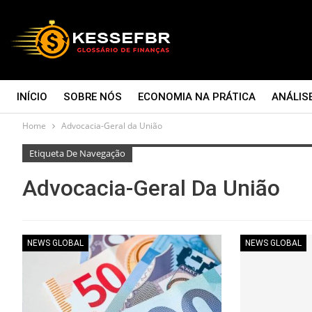
INÍCIO
SOBRE NÓS
ECONOMIA NA PRÁTICA
ANÁLIS
Home
Advocacia-Geral da União
CONTATO
Etiqueta De Navegação
Advocacia-Geral Da União
NEWS GLOBAL
NEWS GLOBAL