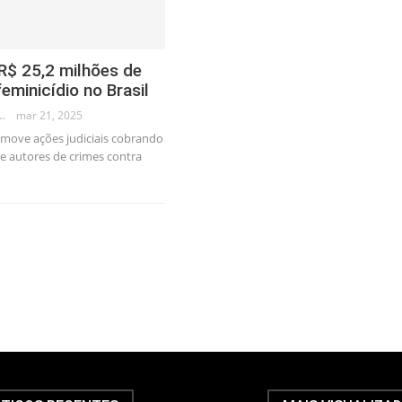
$ 25,2 milhões de
eminicídio no Brasil
LLEB - TRADER
mar 21, 2025
 move ações judiciais cobrando
de autores de crimes contra