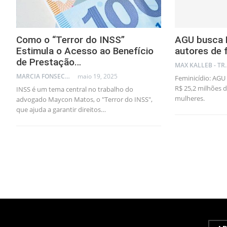
Como o “Terror do INSS”
AGU busca R
Estimula o Acesso ao Benefício
autores de f
de Prestação…
MAX KA
MARCIA FONSECA - FINANCIAL CONSULTANT
maio 19, 2025
Feminicídio: AGU
R$ 25,2 milhões 
INSS é um tema central no trabalho do
mulheres.
advogado Maycon Matos, o "Terror do INSS",
que ajuda a garantir direitos…