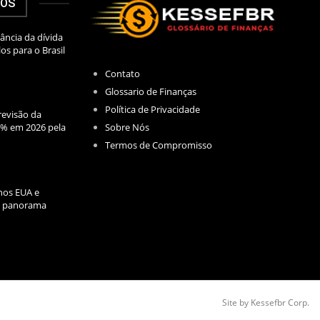
DOS
ância da dívida
los para o Brasil
Contato
Glossario de Finanças
Política de Privacidade
evisão da
Sobre Nós
2% em 2026 pela
Termos de Compromisso
nos EUA e
l: panorama
Site by Kessefbr Corp.