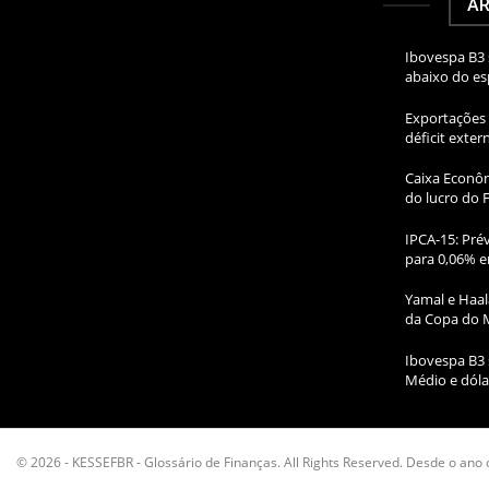
AR
Ibovespa B3 
abaixo do e
Exportações 
déficit exte
Caixa Econôm
do lucro do 
IPCA-15: Prév
para 0,06% e
Yamal e Haal
da Copa do 
Ibovespa B3 
Médio e dóla
© 2026 - KESSEFBR - Glossário de Finanças. All Rights Reserved. Desde o ano