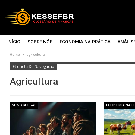
INÍCIO
SOBRE NÓS
ECONOMIA NA PRÁTICA
ANÁLIS
Home
agricultura
CONTATO
Etiqueta De Navegação
Agricultura
NEWS GLOBAL
ECONOMIA NA P