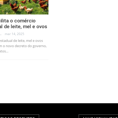
ilita o comércio
l de leite, mel e ovos
LLEB - TRADER
mar 14, 2025
stadual de leite, mel e ovos
com o novo decreto do governo,
utos…