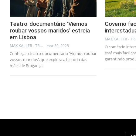
Teatro-documentário ‘Viemos
Governo fac
roubar vossos maridos’ estreia
interestadua
em Lisboa
MAX KA
MAX KALLEB - TRADER
mar 30, 2025
O comércio intere
está mais fácil 
Conheça o teatro-documentário 'Viemos roubar
garantindo prod
vossos maridos', que explora a história das
mães de Bragança.