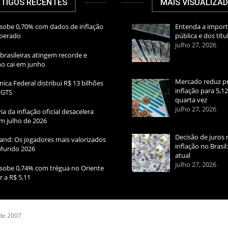
TIGOS RECENTES
MAIS VISUALIZA
sobe 0,70% com dados de inflação
Entenda a import
sperado
pública e dos títu
julho 27, 2026
brasileiras atingem recorde e
rno cai em junho
Mercado reduz pr
ica Federal distribui R$ 13 bilhões
inflação para 5,1
FGTS
quarta vez
julho 27, 2026
ia da inflação oficial desacelera
m julho de 2026
Decisão de juros 
and: Os jogadores mais valorizados
inflação no Brasi
Mundo 2026
atual
julho 27, 2026
sobe 0,74% com trégua no Oriente
r a R$ 5,11
 de 2007