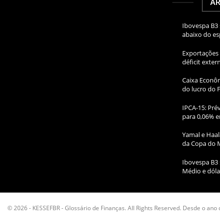
AR
Ibovespa B3 
abaixo do e
Exportações 
déficit exte
Caixa Econôm
do lucro do 
IPCA-15: Prév
para 0,06% e
Yamal e Haal
da Copa do 
Ibovespa B3 
Médio e dóla
© 2026 - KESSEFBR - Glossário de Finanças. All Rights Reserved. Desde o ano