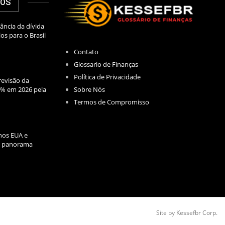
DOS
ância da dívida
los para o Brasil
Contato
Glossario de Finanças
Política de Privacidade
evisão da
Sobre Nós
2% em 2026 pela
Termos de Compromisso
nos EUA e
l: panorama
Site by Kessefbr Corp.