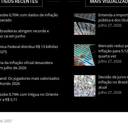
TIGOS RECENTES
MAIS VISUALIZA
sobe 0,70% com dados de inflação
Entenda a import
sperado
pública e dos títu
julho 27, 2026
brasileiras atingem recorde e
rno cai em junho
Mercado reduz pr
ica Federal distribui R$ 13 bilhões
inflação para 5,1
FGTS
quarta vez
julho 27, 2026
ia da inflação oficial desacelera
m julho de 2026
Decisão de juros 
and: Os jogadores mais valorizados
inflação no Brasi
Mundo 2026
atual
julho 27, 2026
sobe 0,74% com trégua no Oriente
r a R$ 5,11
 de 2007