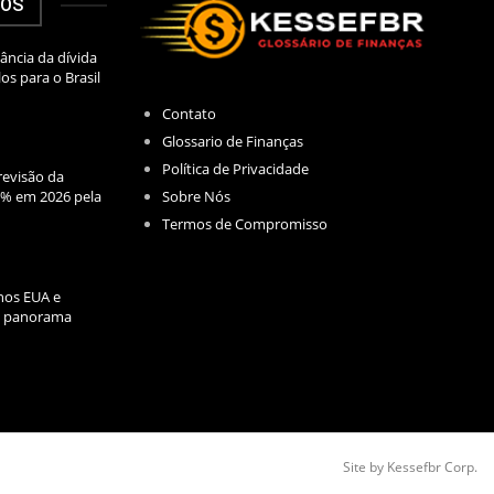
DOS
ância da dívida
los para o Brasil
Contato
Glossario de Finanças
Política de Privacidade
evisão da
Sobre Nós
2% em 2026 pela
Termos de Compromisso
nos EUA e
l: panorama
Site by Kessefbr Corp.