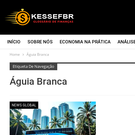
INÍCIO
SOBRE NÓS
ECONOMIA NA PRÁTICA
ANÁLIS
Home
Águia Branca
CONTATO
Etiqueta De Navegação
Águia Branca
NEWS GLOBAL