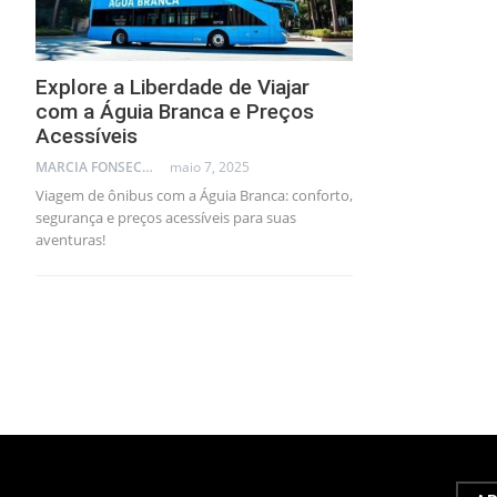
Explore a Liberdade de Viajar
com a Águia Branca e Preços
Acessíveis
MARCIA FONSECA - FINANCIAL CONSULTANT
maio 7, 2025
Viagem de ônibus com a Águia Branca: conforto,
segurança e preços acessíveis para suas
aventuras!