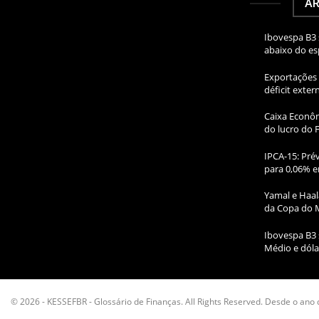
AR
Ibovespa B3 
abaixo do e
Exportações 
déficit exte
Caixa Econôm
do lucro do 
IPCA-15: Prév
para 0,06% e
Yamal e Haal
da Copa do 
Ibovespa B3 
Médio e dóla
© 2026 - KESSEFBR - Glossário de Finanças. All Rights Reserved. Desde o ano