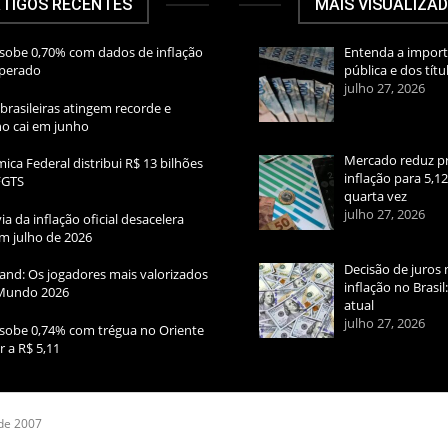
TIGOS RECENTES
MAIS VISUALIZA
sobe 0,70% com dados de inflação
Entenda a import
sperado
pública e dos títu
julho 27, 2026
brasileiras atingem recorde e
rno cai em junho
Mercado reduz pr
ica Federal distribui R$ 13 bilhões
inflação para 5,1
FGTS
quarta vez
julho 27, 2026
ia da inflação oficial desacelera
m julho de 2026
Decisão de juros 
and: Os jogadores mais valorizados
inflação no Brasi
Mundo 2026
atual
julho 27, 2026
sobe 0,74% com trégua no Oriente
r a R$ 5,11
 de 2007