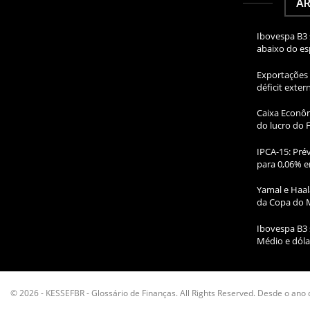
AR
Ibovespa B3 
abaixo do e
Exportações 
déficit exte
Caixa Econôm
do lucro do 
IPCA-15: Prév
para 0,06% e
Yamal e Haal
da Copa do 
Ibovespa B3 
Médio e dóla
© 2026 - KESSEFBR - Glossário de Finanças. All Rights Reserved. Desde o ano