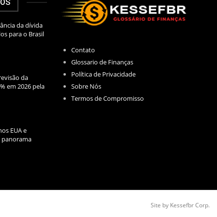
DOS
ância da dívida
los para o Brasil
Contato
Glossario de Finanças
Política de Privacidade
evisão da
Sobre Nós
2% em 2026 pela
Termos de Compromisso
nos EUA e
l: panorama
Site by Kessefbr Corp.