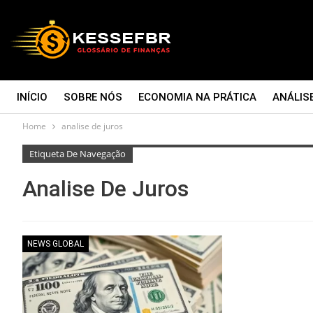
INÍCIO
SOBRE NÓS
ECONOMIA NA PRÁTICA
ANÁLIS
Home
analise de juros
CONTATO
Etiqueta De Navegação
Analise De Juros
NEWS GLOBAL