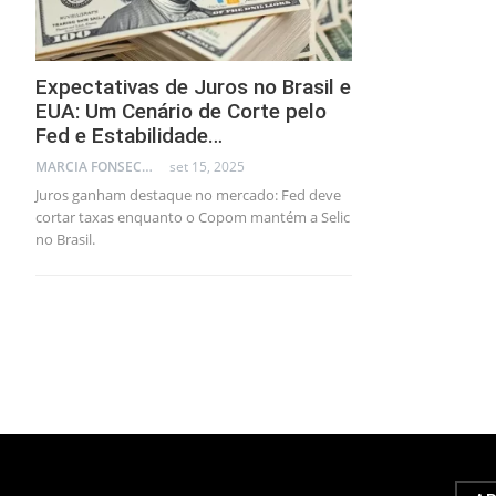
Expectativas de Juros no Brasil e
EUA: Um Cenário de Corte pelo
Fed e Estabilidade…
MARCIA FONSECA - FINANCIAL CONSULTANT
set 15, 2025
Juros ganham destaque no mercado: Fed deve
cortar taxas enquanto o Copom mantém a Selic
no Brasil.