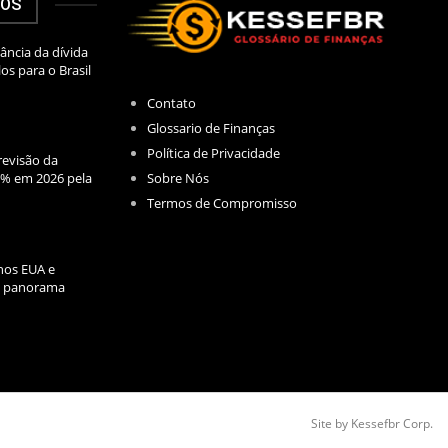
DOS
ância da dívida
los para o Brasil
Contato
Glossario de Finanças
Política de Privacidade
evisão da
Sobre Nós
2% em 2026 pela
Termos de Compromisso
nos EUA e
l: panorama
Site by Kessefbr Corp.