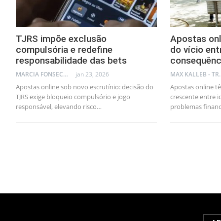
TJRS impõe exclusão
Apostas onl
compulsória e redefine
do vício ent
responsabilidade das bets
consequênc
MARCIA FONSECA - FINANCIAL CONSULTANT
jan 23, 2026
MAX KA
Apostas online sob novo escrutínio: decisão do
Apostas online t
TJRS exige bloqueio compulsório e jogo
crescente entre i
responsável, elevando risco…
problemas financ