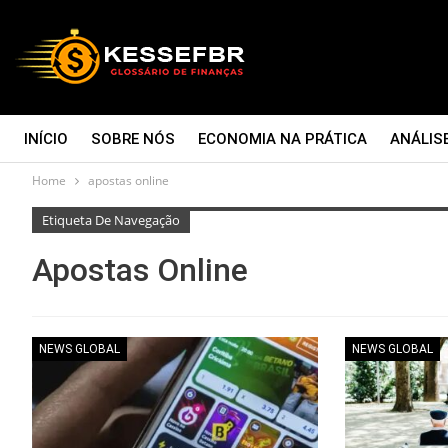
INÍCIO
SOBRE NÓS
ECONOMIA NA PRÁTICA
ANÁLIS
Home
apostas online
CONTATO
Etiqueta De Navegação
Apostas Online
NEWS GLOBAL
NEWS GLOBAL