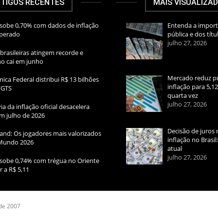
TIGOS RECENTES
MAIS VISUALIZA
sobe 0,70% com dados de inflação
Entenda a import
sperado
pública e dos títu
julho 27, 2026
brasileiras atingem recorde e
rno cai em junho
Mercado reduz pr
ica Federal distribui R$ 13 bilhões
inflação para 5,1
FGTS
quarta vez
julho 27, 2026
ia da inflação oficial desacelera
m julho de 2026
Decisão de juros 
and: Os jogadores mais valorizados
inflação no Brasi
Mundo 2026
atual
julho 27, 2026
sobe 0,74% com trégua no Oriente
r a R$ 5,11
 de 2007