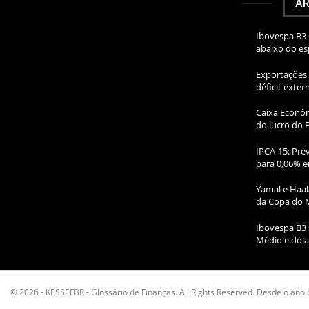
AR
Ibovespa B3 
abaixo do e
Exportações 
déficit exte
Caixa Econôm
do lucro do 
IPCA-15: Prév
para 0,06% e
Yamal e Haal
da Copa do 
Ibovespa B3 
Médio e dóla
© 2026 - KESSEFBR - Glossário de Finanças. All Rights Reserved. Desde o ano