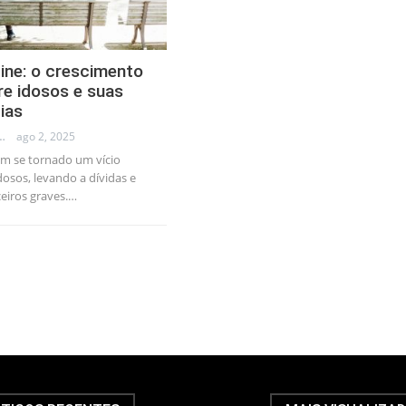
ine: o crescimento
re idosos e suas
ias
LLEB - TRADER
ago 2, 2025
êm se tornado um vício
dosos, levando a dívidas e
eiros graves.…