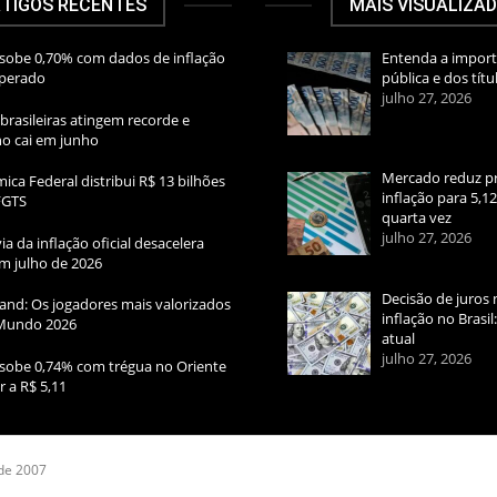
TIGOS RECENTES
MAIS VISUALIZA
sobe 0,70% com dados de inflação
Entenda a import
sperado
pública e dos títu
julho 27, 2026
brasileiras atingem recorde e
rno cai em junho
Mercado reduz pr
ica Federal distribui R$ 13 bilhões
inflação para 5,1
FGTS
quarta vez
julho 27, 2026
ia da inflação oficial desacelera
m julho de 2026
Decisão de juros 
and: Os jogadores mais valorizados
inflação no Brasi
Mundo 2026
atual
julho 27, 2026
sobe 0,74% com trégua no Oriente
r a R$ 5,11
 de 2007