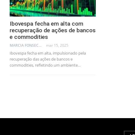
Ibovespa fecha em alta com
recuperação de ações de bancos
e commodities
MARCIA FONSECA - FINANCIAL CONSULTANT
mar 15, 2025
Ibovespa fecha em alta, impulsionado pela
recuperação das ações de bancos e
commodities, refletindo um ambiente…