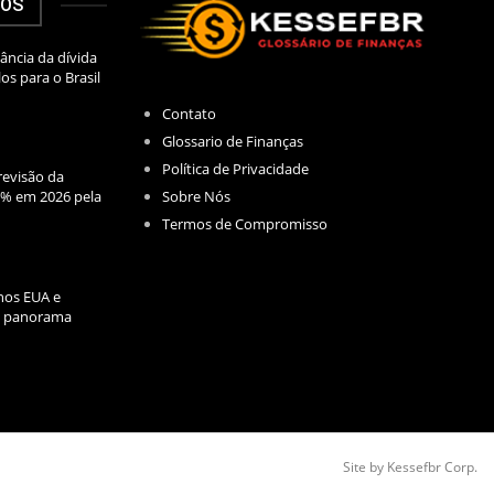
DOS
ância da dívida
los para o Brasil
Contato
Glossario de Finanças
Política de Privacidade
evisão da
Sobre Nós
2% em 2026 pela
Termos de Compromisso
nos EUA e
l: panorama
Site by Kessefbr Corp.