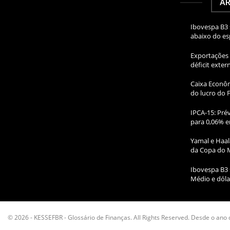
AR
Ibovespa B3 
abaixo do e
Exportações 
déficit exte
Caixa Econôm
do lucro do 
IPCA-15: Prév
para 0,06% e
Yamal e Haal
da Copa do 
Ibovespa B3 
Médio e dóla
© 2026 - KESSEFBR - Glossário de Finanças. All Rights Reserved. Desde o ano