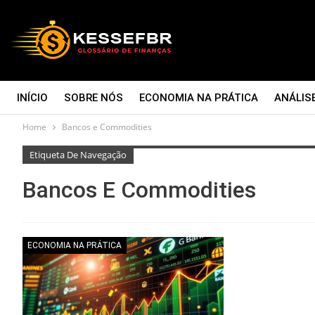
INÍCIO
SOBRE NÓS
ECONOMIA NA PRÁTICA
ANÁLIS
Home
Bancos e Commodities
CONTATO
Etiqueta De Navegação
Bancos E Commodities
ECONOMIA NA PRÁTICA