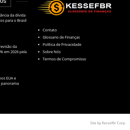
DOS
ância da dívida
los para o Brasil
Contato
Glossario de Finanças
Política de Privacidade
evisão da
Sobre Nós
2% em 2026 pela
Termos de Compromisso
nos EUA e
l: panorama
Site by Kessefbr Corp.