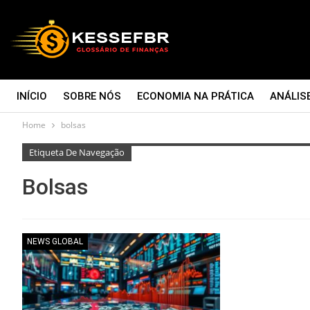
INÍCIO
SOBRE NÓS
ECONOMIA NA PRÁTICA
ANÁLIS
Home
bolsas
CONTATO
Etiqueta De Navegação
Bolsas
NEWS GLOBAL