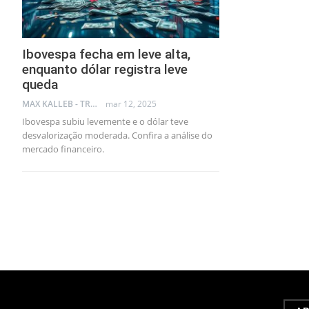
Ibovespa fecha em leve alta,
enquanto dólar registra leve
queda
MAX KALLEB - TRADER
mar 12, 2025
Ibovespa subiu levemente e o dólar teve
desvalorização moderada. Confira a análise do
mercado financeiro.