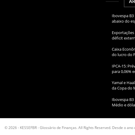
AR
Ibovespa B3 
abaixo do e
Exportações 
déficit exte
Caixa Econôm
do lucro do 
IPCA-15: Prév
para 0,06% e
Yamal e Haal
da Copa do 
Ibovespa B3 
Médio e dóla
© 2026 - KESSEFBR - Glossário de Finanças. All Rights Reserved. Desde o ano