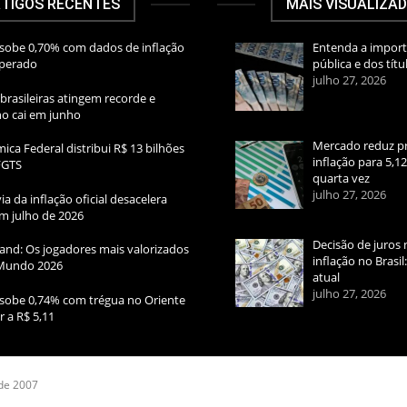
TIGOS RECENTES
MAIS VISUALIZA
sobe 0,70% com dados de inflação
Entenda a import
sperado
pública e dos títu
julho 27, 2026
brasileiras atingem recorde e
rno cai em junho
Mercado reduz pr
ica Federal distribui R$ 13 bilhões
inflação para 5,1
FGTS
quarta vez
julho 27, 2026
ia da inflação oficial desacelera
m julho de 2026
Decisão de juros 
and: Os jogadores mais valorizados
inflação no Brasi
Mundo 2026
atual
julho 27, 2026
sobe 0,74% com trégua no Oriente
r a R$ 5,11
 de 2007