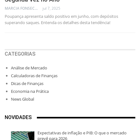
MARCIA FONSECA - FINANCIAL CONSULTANT
jul 7, 2025
Poupança apresenta saldo positivo em junho, com depósitos
superando saques. Entenda os detalhes desta tendência!
CATEGORIAS
Análise de Mercado
Calculadoras de Finanças
Dicas de Finanças
Economia na Prática
News Global
NOVIDADES
Expectativas de inflação e PIB: O que o mercado
prevê para 2026