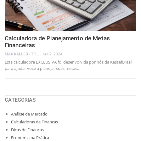
Calculadora de Planejamento de Metas
Financeiras
MAX KALLEB - TRADER
out 7, 2024
Esta calculadora EXCLUSIVA foi desenvolvida por nós da KessefBrasil
para ajudar você a planejar suas metas…
CATEGORIAS
Análise de Mercado
Calculadoras de Finanças
Dicas de Finanças
Economia na Prática