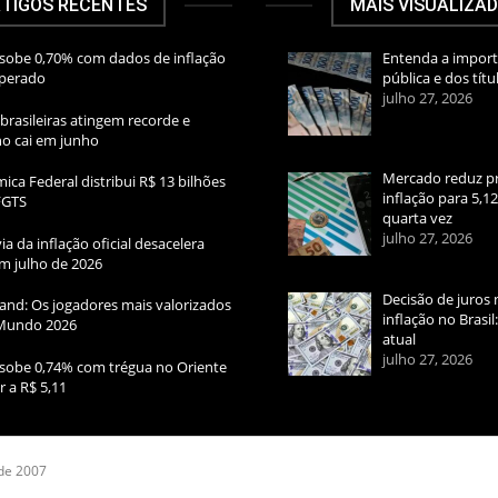
TIGOS RECENTES
MAIS VISUALIZA
sobe 0,70% com dados de inflação
Entenda a import
sperado
pública e dos títu
julho 27, 2026
brasileiras atingem recorde e
rno cai em junho
Mercado reduz pr
ica Federal distribui R$ 13 bilhões
inflação para 5,1
FGTS
quarta vez
julho 27, 2026
ia da inflação oficial desacelera
m julho de 2026
Decisão de juros 
and: Os jogadores mais valorizados
inflação no Brasi
Mundo 2026
atual
julho 27, 2026
sobe 0,74% com trégua no Oriente
r a R$ 5,11
 de 2007