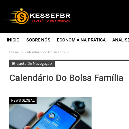
INÍCIO
SOBRE NÓS
ECONOMIA NA PRÁTICA
ANÁLIS
Home
calendário do Bolsa Família
CONTATO
Etiqueta De Navegação
Calendário Do Bolsa Família
NEWS GLOBAL