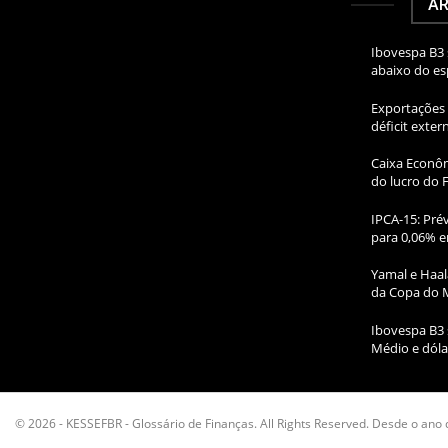
AR
Ibovespa B3 
abaixo do e
Exportações 
déficit exte
Caixa Econôm
do lucro do 
IPCA-15: Prév
para 0,06% e
Yamal e Haal
da Copa do 
Ibovespa B3 
Médio e dóla
© 2026 - KESSEFBR - Glossário de Finanças. All Rights Reserved. Desde o ano