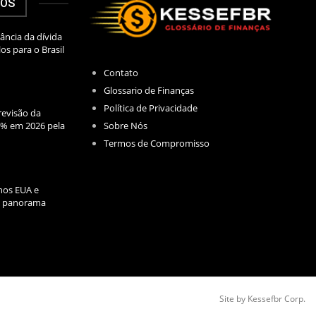
DOS
ância da dívida
los para o Brasil
Contato
Glossario de Finanças
Política de Privacidade
evisão da
Sobre Nós
2% em 2026 pela
Termos de Compromisso
nos EUA e
l: panorama
Site by Kessefbr Corp.