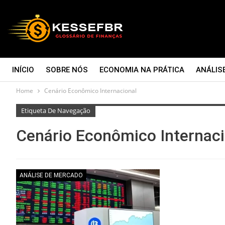
INÍCIO
SOBRE NÓS
ECONOMIA NA PRÁTICA
ANÁLIS
Home
Cenário Econômico Internacional
CONTATO
Etiqueta De Navegação
Cenário Econômico Internaci
ANÁLISE DE MERCADO