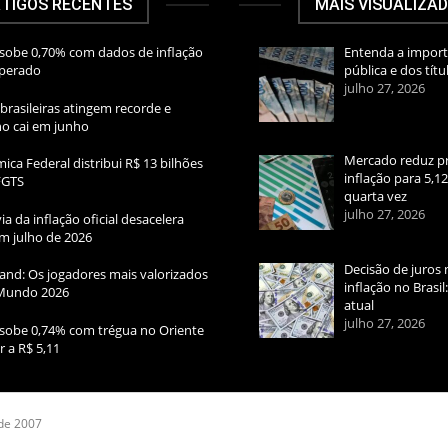
TIGOS RECENTES
MAIS VISUALIZA
sobe 0,70% com dados de inflação
Entenda a import
sperado
pública e dos títu
julho 27, 2026
brasileiras atingem recorde e
rno cai em junho
Mercado reduz pr
ica Federal distribui R$ 13 bilhões
inflação para 5,1
FGTS
quarta vez
julho 27, 2026
ia da inflação oficial desacelera
m julho de 2026
Decisão de juros 
and: Os jogadores mais valorizados
inflação no Brasi
Mundo 2026
atual
julho 27, 2026
sobe 0,74% com trégua no Oriente
r a R$ 5,11
 de 2007