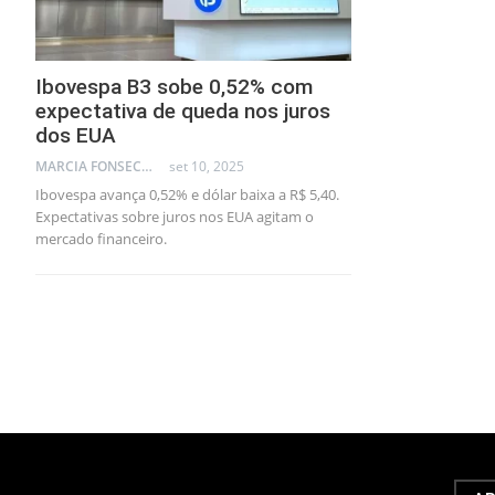
Ibovespa B3 sobe 0,52% com
expectativa de queda nos juros
dos EUA
MARCIA FONSECA - FINANCIAL CONSULTANT
set 10, 2025
Ibovespa avança 0,52% e dólar baixa a R$ 5,40.
Expectativas sobre juros nos EUA agitam o
mercado financeiro.