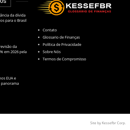
DOS
ância da dívida
los para o Brasil
Contato
Glossario de Finanças
Política de Privacidade
evisão da
Sobre Nós
2% em 2026 pela
Termos de Compromisso
nos EUA e
l: panorama
Site by Kessefbr Corp.