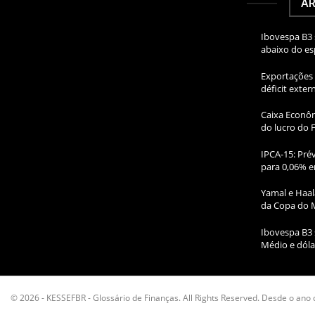
AR
Ibovespa B3 
abaixo do e
Exportações 
déficit exte
Caixa Econôm
do lucro do 
IPCA-15: Prév
para 0,06% e
Yamal e Haal
da Copa do 
Ibovespa B3 
Médio e dóla
© 2026 - KESSEFBR - Glossário de Finanças. All Rights Reserved. Desde o ano