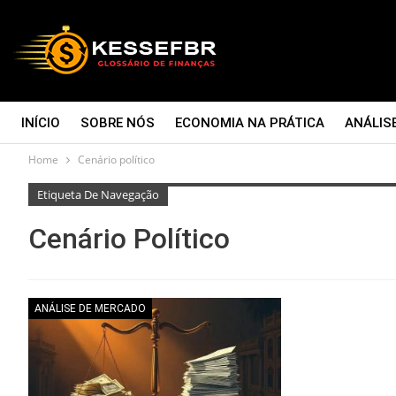
INÍCIO
SOBRE NÓS
ECONOMIA NA PRÁTICA
ANÁLIS
Home
Cenário político
CONTATO
Etiqueta De Navegação
Cenário Político
ANÁLISE DE MERCADO