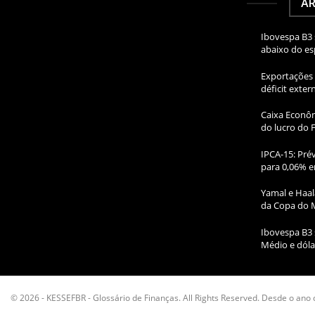
AR
Ibovespa B3 
abaixo do e
Exportações 
déficit exte
Caixa Econôm
do lucro do 
IPCA-15: Prév
para 0,06% e
Yamal e Haal
da Copa do 
Ibovespa B3 
Médio e dóla
© 2026 - KESSEFBR - Glossário de Finanças. All Rights Reserved. Desde o ano