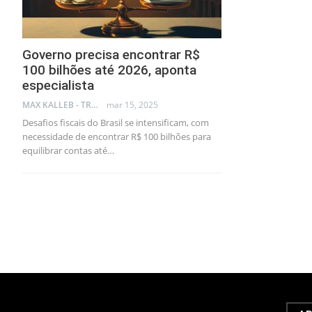
Governo precisa encontrar R$
100 bilhões até 2026, aponta
especialista
MAX KALLEB - TRADER
mar 15, 2025
Desafios fiscais do Brasil se intensificam, com
necessidade de encontrar R$ 100 bilhões para
equilibrar contas até…