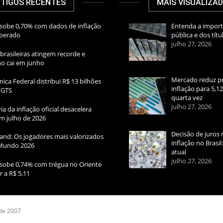
TIGOS RECENTES
MAIS VISUALIZA
sobe 0,70% com dados de inflação
Entenda a import
sperado
pública e dos títu
julho 27, 2026
brasileiras atingem recorde e
rno cai em junho
Mercado reduz pr
ica Federal distribui R$ 13 bilhões
inflação para 5,1
FGTS
quarta vez
julho 27, 2026
ia da inflação oficial desacelera
m julho de 2026
Decisão de juros 
and: Os jogadores mais valorizados
inflação no Brasi
Mundo 2026
atual
julho 27, 2026
sobe 0,74% com trégua no Oriente
r a R$ 5,11
 de 2007