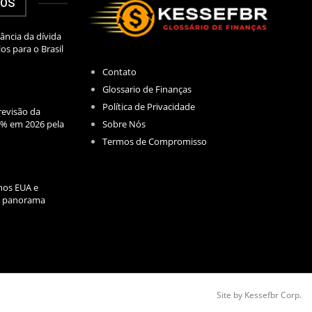
DOS
ância da dívida
los para o Brasil
Contato
Glossario de Finanças
Política de Privacidade
evisão da
Sobre Nós
2% em 2026 pela
Termos de Compromisso
nos EUA e
l: panorama
Site by Kessefbr Corp.