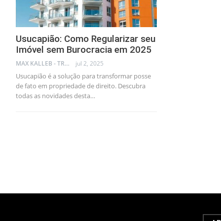
Usucapião: Como Regularizar seu
Imóvel sem Burocracia em 2025
MAX KALLEB - TRADER
jul 2, 2025
Usucapião é a solução para transformar posse
de fato em propriedade de direito. Descubra
todas as novidades desta…