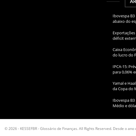
AR
Ibovespa B3 
abaixo do e
Exportações 
déficit exte
Caixa Econôm
do lucro do 
IPCA-15: Prév
para 0,06% e
Yamal e Haal
da Copa do 
Ibovespa B3 
Médio e dóla
© 2026 - KESSEFBR - Glossário de Finanças. All Rights Reserved. Desde o ano