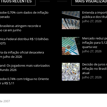
TIGOS RECENTES
MAIS VISUALIZA
sobe 0,70% com dados de inflação
Entenda a import
sperado
pública e dos títu
julho 27, 2026
brasileiras atingem recorde e
rno cai em junho
Mercado reduz pr
ica Federal distribui R$ 13 bilhões
inflação para 5,1
FGTS
quarta vez
julho 27, 2026
ia da inflação oficial desacelera
m julho de 2026
Decisão de juros 
and: Os jogadores mais valorizados
inflação no Brasi
Mundo 2026
atual
julho 27, 2026
sobe 0,74% com trégua no Oriente
r a R$ 5,11
 de 2007