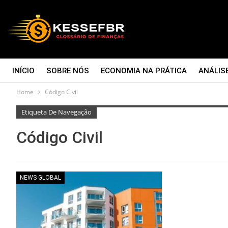
INÍCIO
SOBRE NÓS
ECONOMIA NA PRÁTICA
ANÁLIS
Home
Código Civil
CONTATO
Etiqueta De Navegação
Código Civil
NEWS GLOBAL