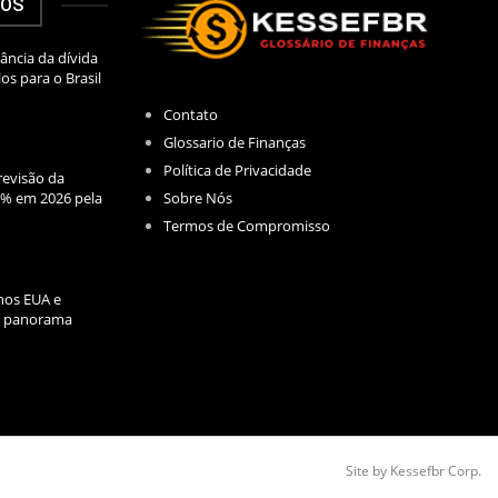
DOS
ância da dívida
los para o Brasil
Contato
Glossario de Finanças
Política de Privacidade
evisão da
Sobre Nós
2% em 2026 pela
Termos de Compromisso
nos EUA e
l: panorama
Site by Kessefbr Corp.