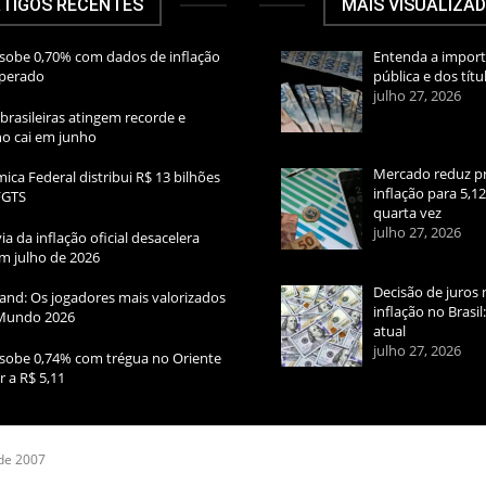
TIGOS RECENTES
MAIS VISUALIZA
sobe 0,70% com dados de inflação
Entenda a import
sperado
pública e dos títu
julho 27, 2026
brasileiras atingem recorde e
rno cai em junho
Mercado reduz pr
ica Federal distribui R$ 13 bilhões
inflação para 5,1
FGTS
quarta vez
julho 27, 2026
ia da inflação oficial desacelera
m julho de 2026
Decisão de juros 
and: Os jogadores mais valorizados
inflação no Brasi
Mundo 2026
atual
julho 27, 2026
sobe 0,74% com trégua no Oriente
r a R$ 5,11
 de 2007