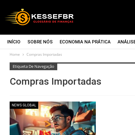
INÍCIO
SOBRE NÓS
ECONOMIA NA PRÁTICA
ANÁLIS
Home
Compras Importadas
CONTATO
Etiqueta De Navegação
Compras Importadas
NEWS GLOBAL