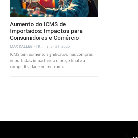
Aumento do ICMS de
Importados: Impactos para
Consumidores e Comércio
MAX KALLEB - TRADER
mar 31, 2025
ICMS tem aumento significativo nas compras
importadas, impactando o preço final e a
competitividade no mercado.