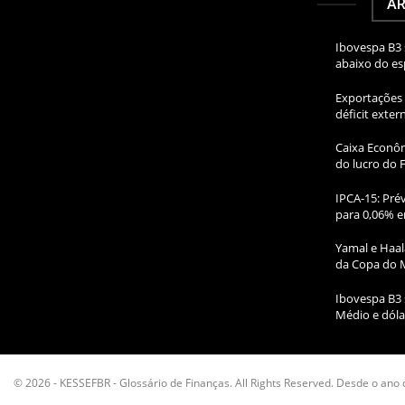
AR
Ibovespa B3 
abaixo do e
Exportações 
déficit exte
Caixa Econôm
do lucro do 
IPCA-15: Prév
para 0,06% e
Yamal e Haal
da Copa do 
Ibovespa B3 
Médio e dóla
© 2026 - KESSEFBR - Glossário de Finanças. All Rights Reserved. Desde o ano