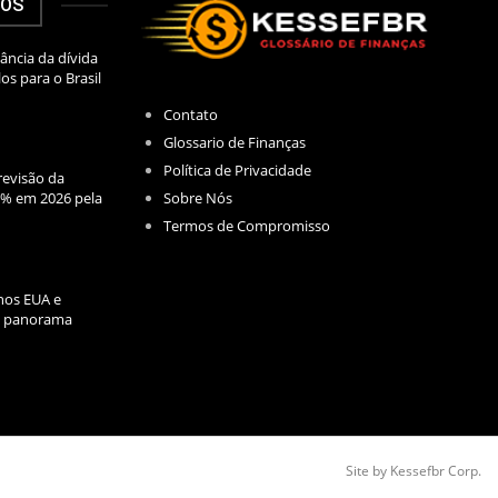
DOS
ância da dívida
los para o Brasil
Contato
Glossario de Finanças
Política de Privacidade
evisão da
Sobre Nós
2% em 2026 pela
Termos de Compromisso
nos EUA e
l: panorama
Site by Kessefbr Corp.