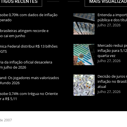
TIGOS RECENTES
MAIS VISUALIZA
sobe 0,70% com dados de inflação
Entenda a import
sperado
pública e dos títu
julho 27, 2026
brasileiras atingem recorde e
rno cai em junho
Mercado reduz pr
ica Federal distribui R$ 13 bilhões
inflação para 5,1
FGTS
quarta vez
julho 27, 2026
ia da inflação oficial desacelera
m julho de 2026
Decisão de juros 
and: Os jogadores mais valorizados
inflação no Brasi
Mundo 2026
atual
julho 27, 2026
sobe 0,74% com trégua no Oriente
r a R$ 5,11
 de 2007