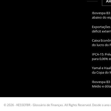
AR
Ibovespa B3 
abaixo do e
Exportações 
déficit exte
Caixa Econôm
do lucro do 
IPCA-15: Prév
para 0,06% e
Yamal e Haal
da Copa do 
Ibovespa B3 
Médio e dóla
© 2026 - KESSEFBR - Glossário de Finanças. All Rights Reserved. Desde o ano