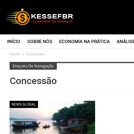
INÍCIO
SOBRE NÓS
ECONOMIA NA PRÁTICA
ANÁLIS
Home
Concessão
CONTATO
Etiqueta De Navegação
Concessão
NEWS GLOBAL