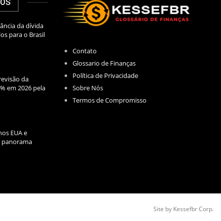
DOS
ância da dívida
los para o Brasil
Contato
Glossario de Finanças
Política de Privacidade
evisão da
Sobre Nós
2% em 2026 pela
Termos de Compromisso
nos EUA e
l: panorama
Site by Kessefbr Corp.