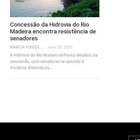
Concessão da Hidrovia do Rio
Madeira encontra resistência de
senadores
MARCIA FONSECA - FINANCIAL CONSULTANT
maio 20, 2025
A Hidrovia do Rio Madeira enfrenta desafios na
concessão, com senadores se opondo à
iniciativa. Entenda os…