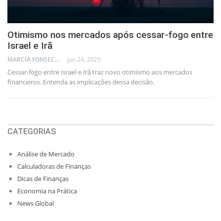
Otimismo nos mercados após cessar-fogo entre
Israel e Irã
MARCIA FONSECA - FINANCIAL CONSULTANT
jun 24, 2025
Cessar-fogo entre Israel e Irã traz novo otimismo aos mercados
financeiros. Entenda as implicações dessa decisão.
CATEGORIAS
Análise de Mercado
Calculadoras de Finanças
Dicas de Finanças
Economia na Prática
News Global