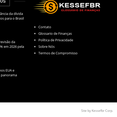
DOS
ância da dívida
los para o Brasil
Contato
Glossario de Finanças
Política de Privacidade
evisão da
Sobre Nós
2% em 2026 pela
Termos de Compromisso
nos EUA e
l: panorama
Site by Kessefbr Corp.