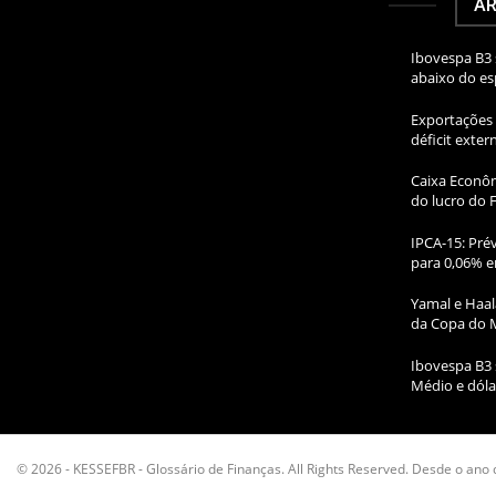
AR
Ibovespa B3 
abaixo do e
Exportações 
déficit exte
Caixa Econôm
do lucro do 
IPCA-15: Prév
para 0,06% e
Yamal e Haal
da Copa do 
Ibovespa B3 
Médio e dóla
© 2026 - KESSEFBR - Glossário de Finanças. All Rights Reserved. Desde o ano