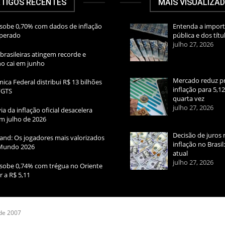
TIGOS RECENTES
MAIS VISUALIZA
sobe 0,70% com dados de inflação
Entenda a import
sperado
pública e dos títu
julho 27, 2026
brasileiras atingem recorde e
rno cai em junho
Mercado reduz pr
ica Federal distribui R$ 13 bilhões
inflação para 5,1
FGTS
quarta vez
julho 27, 2026
ia da inflação oficial desacelera
m julho de 2026
Decisão de juros 
and: Os jogadores mais valorizados
inflação no Brasi
Mundo 2026
atual
julho 27, 2026
sobe 0,74% com trégua no Oriente
r a R$ 5,11
 de 2007