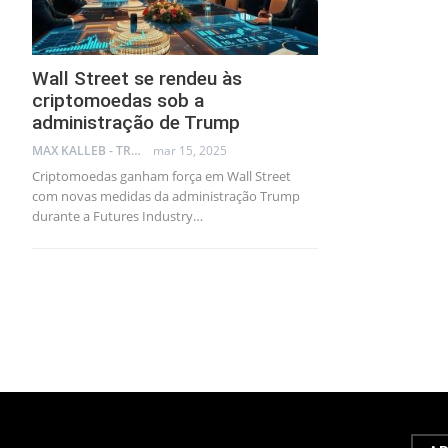
Wall Street se rendeu às
criptomoedas sob a
administração de Trump
MAX KALLEB - TRADER
mar 15, 2025
Criptomoedas ganham força em Wall Street
com novas medidas da administração Trump
durante a Futures Industry…