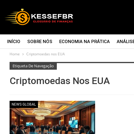
INÍCIO
SOBRE NÓS
ECONOMIA NA PRÁTICA
ANÁLIS
Home
Criptomoedas nos EUA
CONTATO
Etiqueta De Navegação
Criptomoedas Nos EUA
NEWS GLOBAL