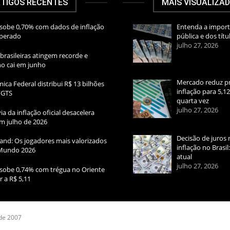
TIGOS RECENTES
MAIS VISUALIZA
sobe 0,70% com dados de inflação
Entenda a import
sperado
pública e dos títu
julho 27, 2026
brasileiras atingem recorde e
rno cai em junho
Mercado reduz pr
ica Federal distribui R$ 13 bilhões
inflação para 5,1
FGTS
quarta vez
julho 27, 2026
ia da inflação oficial desacelera
m julho de 2026
Decisão de juros 
and: Os jogadores mais valorizados
inflação no Brasi
Mundo 2026
atual
julho 27, 2026
sobe 0,74% com trégua no Oriente
r a R$ 5,11
 de 2007