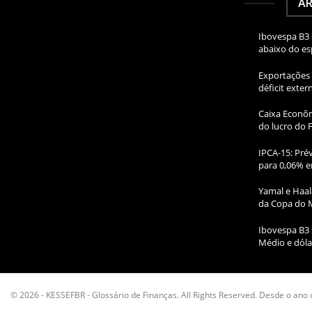
AR
Ibovespa B3 
abaixo do e
Exportações 
déficit exte
Caixa Econôm
do lucro do 
IPCA-15: Prév
para 0,06% e
Yamal e Haal
da Copa do 
Ibovespa B3 
Médio e dóla
© 2026 - KESSEFBR - Glossário de Finanças. All Rights Reserved. Desde o ano