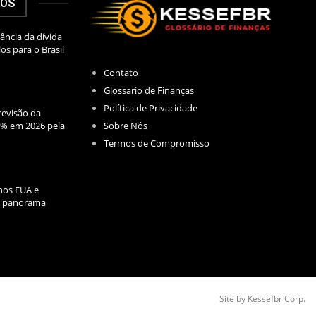
DOS
ância da dívida
los para o Brasil
Contato
Glossario de Finanças
Política de Privacidade
evisão da
Sobre Nós
2% em 2026 pela
Termos de Compromisso
nos EUA e
l: panorama
Site by Kessefbr Corp.