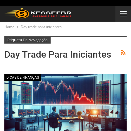
Home
Day trade para iniciantes
Etiqueta De Navegação
Day Trade Para Iniciantes
DICAS DE FINANÇAS