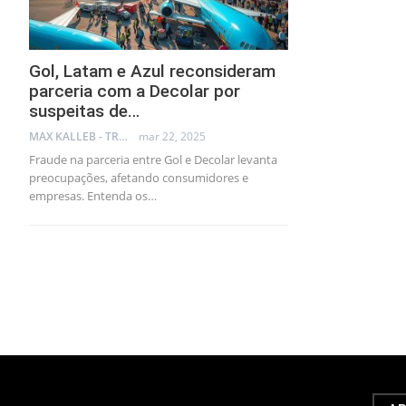
Gol, Latam e Azul reconsideram
parceria com a Decolar por
suspeitas de…
MAX KALLEB - TRADER
mar 22, 2025
Fraude na parceria entre Gol e Decolar levanta
preocupações, afetando consumidores e
empresas. Entenda os…