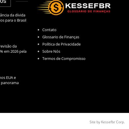
DOS
ância da dívida
los para o Brasil
Contato
Glossario de Finanças
Política de Privacidade
evisão da
Sobre Nós
2% em 2026 pela
Termos de Compromisso
nos EUA e
l: panorama
Site by Kessefbr Corp.