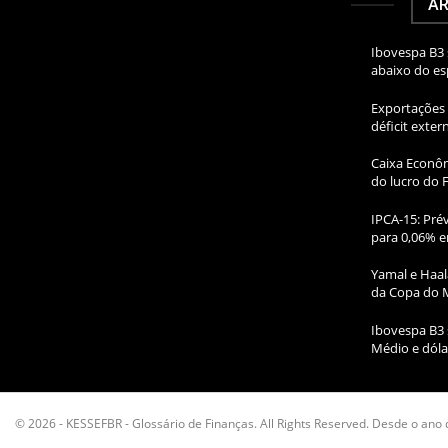
AR
Ibovespa B3 
abaixo do e
Exportações 
déficit exte
Caixa Econôm
do lucro do 
IPCA-15: Prév
para 0,06% e
Yamal e Haal
da Copa do 
Ibovespa B3 
Médio e dóla
© 2026 - KESSEFBR - Glossário de Finanças. All Rights Reserved. Desde o ano