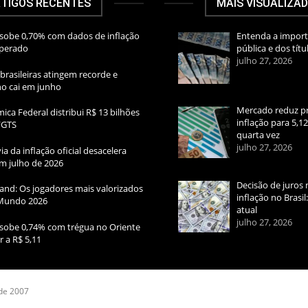
TIGOS RECENTES
MAIS VISUALIZA
sobe 0,70% com dados de inflação
Entenda a import
sperado
pública e dos títu
julho 27, 2026
brasileiras atingem recorde e
rno cai em junho
Mercado reduz pr
ica Federal distribui R$ 13 bilhões
inflação para 5,1
FGTS
quarta vez
julho 27, 2026
ia da inflação oficial desacelera
m julho de 2026
Decisão de juros 
and: Os jogadores mais valorizados
inflação no Brasi
Mundo 2026
atual
julho 27, 2026
sobe 0,74% com trégua no Oriente
r a R$ 5,11
 de 2007