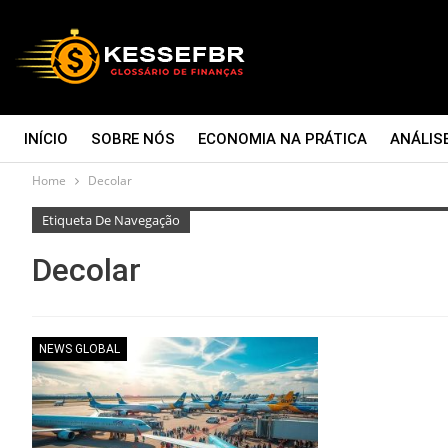
INÍCIO
SOBRE NÓS
ECONOMIA NA PRÁTICA
ANÁLIS
Home
Decolar
CONTATO
Etiqueta De Navegação
Decolar
NEWS GLOBAL