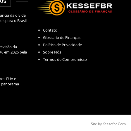
DOS
ância da dívida
los para o Brasil
Contato
Glossario de Finanças
Política de Privacidade
evisão da
Sobre Nós
2% em 2026 pela
Termos de Compromisso
nos EUA e
l: panorama
Site by Kessefbr Corp.