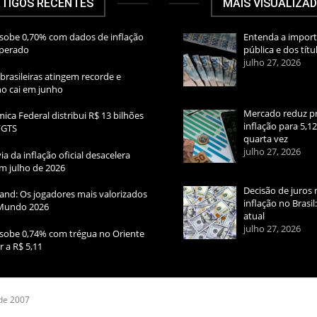
TIGOS RECENTES
MAIS VISUALIZA
sobe 0,70% com dados de inflação
Entenda a import
sperado
pública e dos títu
julho 27, 2026
brasileiras atingem recorde e
rno cai em junho
Mercado reduz pr
ica Federal distribui R$ 13 bilhões
inflação para 5,1
FGTS
quarta vez
julho 27, 2026
ia da inflação oficial desacelera
m julho de 2026
Decisão de juros 
and: Os jogadores mais valorizados
inflação no Brasi
Mundo 2026
atual
julho 27, 2026
sobe 0,74% com trégua no Oriente
r a R$ 5,11
 de 2007