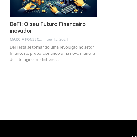
DeFI: O seu Futuro Financeiro
inovador
MARCIA FONSECA - FINANCIAL CONSULTANT
out 15, 2024
DeFi está se tornando uma revolução no setor
financeiro, proporcionando uma nova maneira
de interagir com dinheiro…