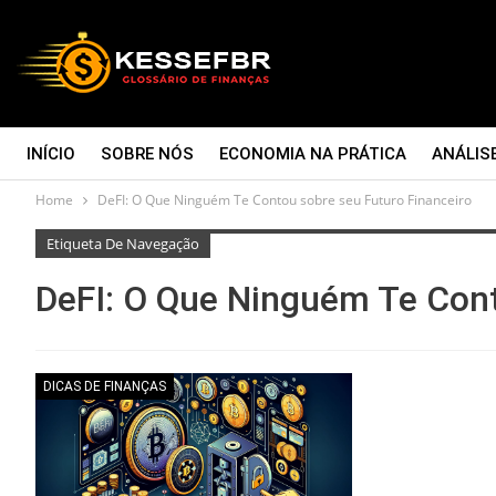
INÍCIO
SOBRE NÓS
ECONOMIA NA PRÁTICA
ANÁLIS
Home
DeFI: O Que Ninguém Te Contou sobre seu Futuro Financeiro
CONTATO
Etiqueta De Navegação
DeFI: O Que Ninguém Te Cont
DICAS DE FINANÇAS