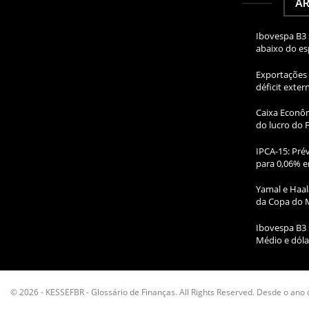
AR
Ibovespa B3 
abaixo do e
Exportações 
déficit exte
Caixa Econôm
do lucro do 
IPCA-15: Prév
para 0,06% e
Yamal e Haal
da Copa do 
Ibovespa B3 
Médio e dóla
© 2026 - KESSEFBR - Glossário de Finanças. All Rights Reserved. Desde o ano