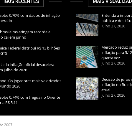
TIGOS RECENTES
MAIS VISUALIZA
sobe 0,70% com dados de inflação
Entenda a import
sperado
pública e dos títu
julho 27, 2026
brasileiras atingem recorde e
rno cai em junho
Mercado reduz pr
ica Federal distribui R$ 13 bilhões
inflação para 5,1
FGTS
quarta vez
julho 27, 2026
ia da inflação oficial desacelera
m julho de 2026
Decisão de juros 
and: Os jogadores mais valorizados
inflação no Brasi
Mundo 2026
atual
julho 27, 2026
sobe 0,74% com trégua no Oriente
r a R$ 5,11
 de 2007