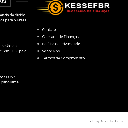
DOS
ância da dívida
los para o Brasil
Contato
Glossario de Finanças
Política de Privacidade
evisão da
Sobre Nós
2% em 2026 pela
Termos de Compromisso
nos EUA e
l: panorama
Site by Kessefbr Corp.