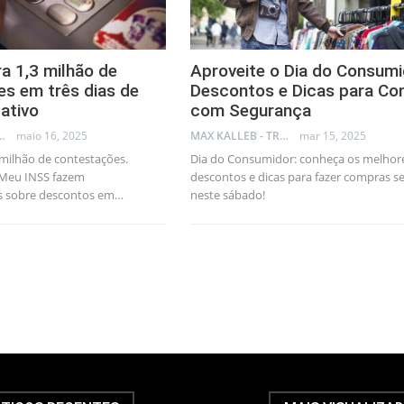
ra 1,3 milhão de
Aproveite o Dia do Consumi
s em três dias de
Descontos e Dicas para Co
cativo
com Segurança
LLEB - TRADER
maio 16, 2025
MAX KALLEB - TRADER
mar 15, 2025
 milhão de contestações.
Dia do Consumidor: conheça os melhor
 Meu INSS fazem
descontos e dicas para fazer compras s
s sobre descontos em…
neste sábado!