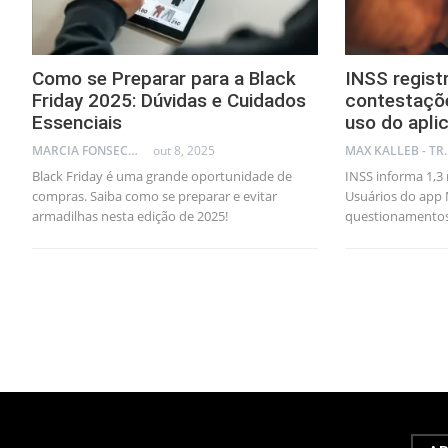
Como se Preparar para a Black
INSS regist
Friday 2025: Dúvidas e Cuidados
contestaçõe
Essenciais
uso do apli
MARCIA FONSECA - FINANCIAL CONSULTANT
out 8, 2025
MAX KA
Black Friday é uma grande oportunidade de
INSS informa 1,3
compras. Saiba como se preparar e evitar
Usuários do app
armadilhas nesta edição de 2025!
questionamento