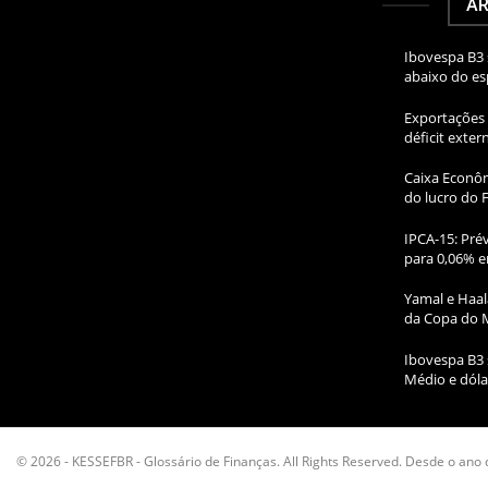
AR
Ibovespa B3 
abaixo do e
Exportações 
déficit exte
Caixa Econôm
do lucro do 
IPCA-15: Prév
para 0,06% e
Yamal e Haal
da Copa do 
Ibovespa B3 
Médio e dóla
© 2026 - KESSEFBR - Glossário de Finanças. All Rights Reserved. Desde o ano