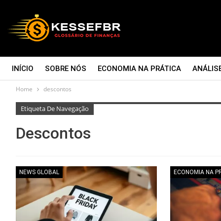
INÍCIO
SOBRE NÓS
ECONOMIA NA PRÁTICA
ANÁLIS
Home
descontos
CONTATO
Etiqueta De Navegação
Descontos
NEWS GLOBAL
ECONOMIA NA P