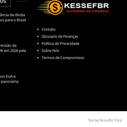
DOS
ância da dívida
los para o Brasil
Contato
Glossario de Finanças
Política de Privacidade
evisão da
Sobre Nós
2% em 2026 pela
Termos de Compromisso
nos EUA e
l: panorama
Site by Kessefbr Corp.