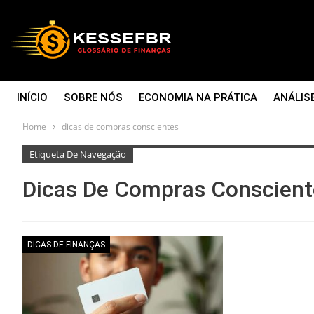
INÍCIO
SOBRE NÓS
ECONOMIA NA PRÁTICA
ANÁLIS
Home
dicas de compras conscientes
CONTATO
Etiqueta De Navegação
Dicas De Compras Conscient
DICAS DE FINANÇAS