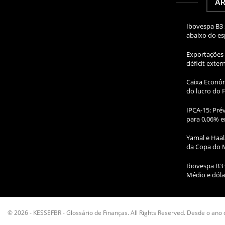
AR
Ibovespa B3 
abaixo do e
Exportações 
déficit exte
Caixa Econôm
do lucro do 
IPCA-15: Prév
para 0,06% e
Yamal e Haal
da Copa do 
Ibovespa B3 
Médio e dóla
© 2026 - KESSEFBR - Glossário de Finanças. All Rights Reserved. Desde o ano