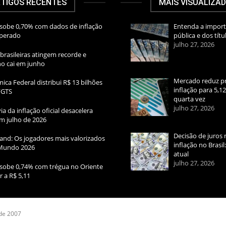
TIGOS RECENTES
MAIS VISUALIZA
sobe 0,70% com dados de inflação
Entenda a import
sperado
pública e dos títu
julho 27, 2026
brasileiras atingem recorde e
rno cai em junho
Mercado reduz pr
ica Federal distribui R$ 13 bilhões
inflação para 5,1
FGTS
quarta vez
julho 27, 2026
ia da inflação oficial desacelera
m julho de 2026
Decisão de juros 
and: Os jogadores mais valorizados
inflação no Brasi
Mundo 2026
atual
julho 27, 2026
sobe 0,74% com trégua no Oriente
r a R$ 5,11
 de 2007