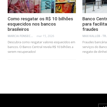
Como resgatar os R$ 10 bilhões
Banco Centr
esquecidos nos bancos
para facilit
brasileiros
fraudes
MARCIA FONSECA - FINANCIAL CONSULTANT
mar 15, 2026
MAX KA
Descubra como resgatar valores esquecidos em
Fraudes bancári
bancos. O Banco Central revela R$ 10 bilhões a
serviços do Banco
serem recuperados!
resgate de dinhe