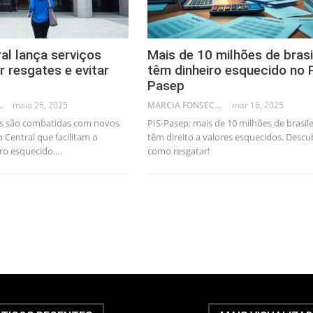
al lança serviços
Mais de 10 milhões de brasi
ar resgates e evitar
têm dinheiro esquecido no 
Pasep
LLEB - TRADER
maio 26, 2025
MARCIA FONSECA - FINANCIAL CONSULTANT
mar 16, 2025
as são combatidas com novos
PIS-Pasep: mais de 10 milhões de brasile
 Central que facilitam o
têm direito a valores esquecidos. Descu
iro esquecido.…
como resgatar!