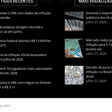
TIGOS RECENTES
MAIS VISUALIZA
sobe 0,70% com dados de inflação
Entenda a import
sperado
pública e dos títu
julho 27, 2026
brasileiras atingem recorde e
rno cai em junho
Mercado reduz pr
ica Federal distribui R$ 13 bilhões
inflação para 5,1
FGTS
quarta vez
julho 27, 2026
ia da inflação oficial desacelera
m julho de 2026
Decisão de juros 
and: Os jogadores mais valorizados
inflação no Brasi
Mundo 2026
atual
julho 27, 2026
sobe 0,74% com trégua no Oriente
r a R$ 5,11
 de 2007