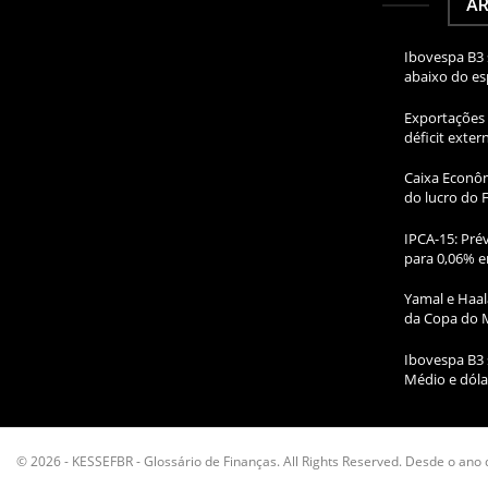
AR
Ibovespa B3 
abaixo do e
Exportações 
déficit exte
Caixa Econôm
do lucro do 
IPCA-15: Prév
para 0,06% e
Yamal e Haal
da Copa do 
Ibovespa B3 
Médio e dóla
© 2026 - KESSEFBR - Glossário de Finanças. All Rights Reserved. Desde o ano