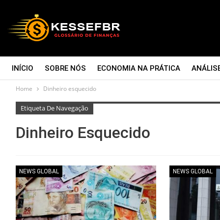
INÍCIO
SOBRE NÓS
ECONOMIA NA PRÁTICA
ANÁLIS
Home
Dinheiro esquecido
CONTATO
Etiqueta De Navegação
Dinheiro Esquecido
NEWS GLOBAL
NEWS GLOBAL