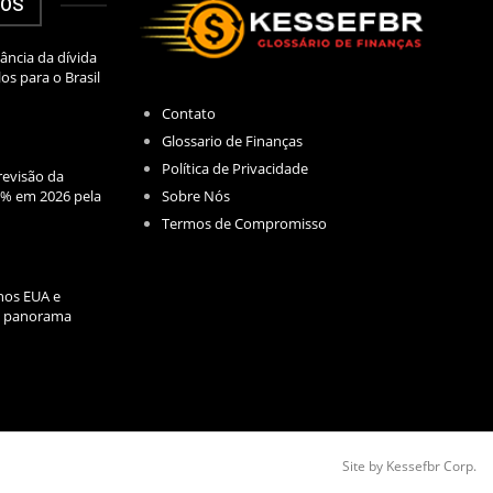
DOS
ância da dívida
los para o Brasil
Contato
Glossario de Finanças
Política de Privacidade
evisão da
Sobre Nós
2% em 2026 pela
Termos de Compromisso
nos EUA e
l: panorama
Site by Kessefbr Corp.