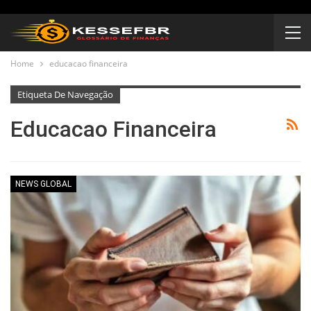
Home
educacao financeira
Etiqueta De Navegação
Educacao Financeira
NEWS GLOBAL