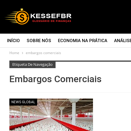
INÍCIO
SOBRE NÓS
ECONOMIA NA PRÁTICA
ANÁLIS
Home
embargos comerciais
CONTATO
Etiqueta De Navegação
Embargos Comerciais
NEWS GLOBAL