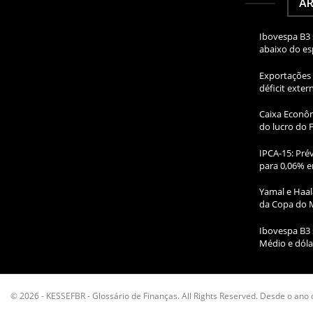
AR
Ibovespa B3 
abaixo do e
Exportações 
déficit exte
Caixa Econôm
do lucro do 
IPCA-15: Prév
para 0,06% e
Yamal e Haal
da Copa do 
Ibovespa B3 
Médio e dóla
© 2026 - KESSEFBR - Glossário de Finanças. All Rights Reserved. Desde o ano