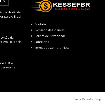
DOS
ância da dívida
los para o Brasil
Contato
Glossario de Finanças
Política de Privacidade
evisão da
Sobre Nós
2% em 2026 pela
Termos de Compromisso
nos EUA e
l: panorama
Site by Kessefbr Corp.