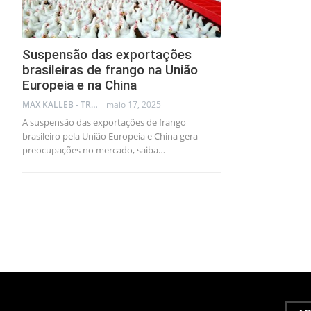
Suspensão das exportações
brasileiras de frango na União
Europeia e na China
MAX KALLEB - TRADER
maio 17, 2025
A suspensão das exportações de frango
brasileiro pela União Europeia e China gera
preocupações no mercado, saiba…