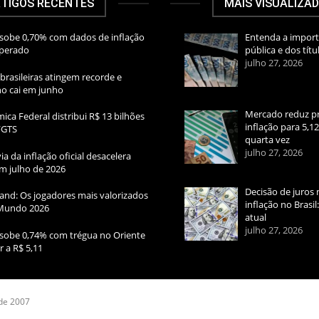
TIGOS RECENTES
MAIS VISUALIZA
sobe 0,70% com dados de inflação
Entenda a import
sperado
pública e dos títu
julho 27, 2026
brasileiras atingem recorde e
rno cai em junho
Mercado reduz pr
ica Federal distribui R$ 13 bilhões
inflação para 5,1
FGTS
quarta vez
julho 27, 2026
ia da inflação oficial desacelera
m julho de 2026
Decisão de juros 
and: Os jogadores mais valorizados
inflação no Brasi
Mundo 2026
atual
julho 27, 2026
sobe 0,74% com trégua no Oriente
r a R$ 5,11
 de 2007