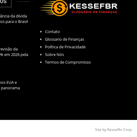
DOS
ância da dívida
los para o Brasil
Contato
Glossario de Finanças
Política de Privacidade
evisão da
Sobre Nós
2% em 2026 pela
Termos de Compromisso
nos EUA e
l: panorama
Site by Kessefbr Corp.