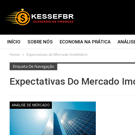
INÍCIO
SOBRE NÓS
ECONOMIA NA PRÁTICA
ANÁLIS
Home
Expectativas do Mercado Imobiliário
CONTATO
Etiqueta De Navegação
Expectativas Do Mercado Imo
ANÁLISE DE MERCADO