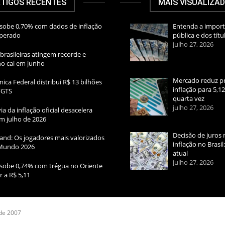
TIGOS RECENTES
MAIS VISUALIZA
sobe 0,70% com dados de inflação
Entenda a import
sperado
pública e dos títu
julho 27, 2026
brasileiras atingem recorde e
rno cai em junho
Mercado reduz pr
ica Federal distribui R$ 13 bilhões
inflação para 5,1
FGTS
quarta vez
julho 27, 2026
ia da inflação oficial desacelera
m julho de 2026
Decisão de juros 
and: Os jogadores mais valorizados
inflação no Brasi
Mundo 2026
atual
julho 27, 2026
sobe 0,74% com trégua no Oriente
r a R$ 5,11
 de 2007