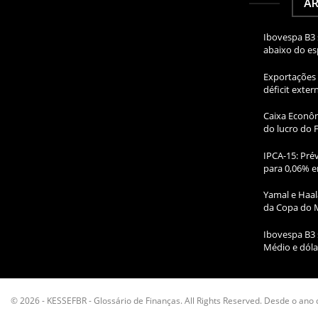
AR
Ibovespa B3 
abaixo do e
Exportações 
déficit exte
Caixa Econôm
do lucro do 
IPCA-15: Prév
para 0,06% e
Yamal e Haal
da Copa do 
Ibovespa B3 
Médio e dóla
© 2026 - KESSEFBR - Glossário de Finanças. All Rights Reserved. Desde o ano