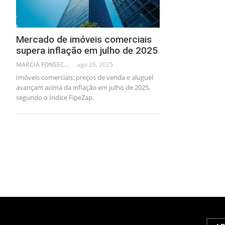
Mercado de imóveis comerciais
supera inflação em julho de 2025
MARCIA FONSECA - FINANCIAL CONSULTANT
ago 26, 2025
Imóveis comerciais: preços de venda e aluguel
avançam acima da inflação em julho de 2025,
segundo o Índice FipeZap.