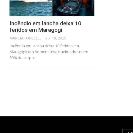
Incêndio em lancha deixa 10
feridos em Maragogi
MARCIA FONSECA - FINANCIAL CONSULTANT
abr 19, 2025
Incêndio em lancha deixa 10 feridos em
Maragogi; um homem teve queimaduras em
30% do corpo.