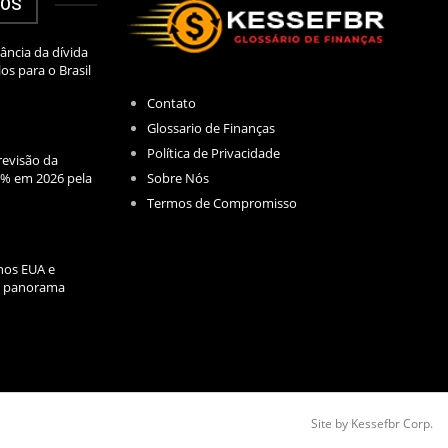
DOS
ância da dívida
los para o Brasil
Contato
Glossario de Finanças
Política de Privacidade
evisão da
Sobre Nós
2% em 2026 pela
Termos de Compromisso
nos EUA e
l: panorama
Site by Kessefbr Corp.