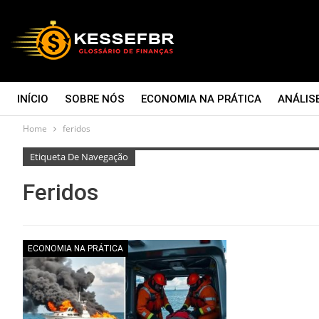
INÍCIO
SOBRE NÓS
ECONOMIA NA PRÁTICA
ANÁLIS
Home
feridos
CONTATO
Etiqueta De Navegação
Feridos
ECONOMIA NA PRÁTICA