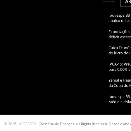
AR
Ibovespa B3 
abaixo do e
Exportações 
déficit exte
Caixa Econôm
do lucro do 
IPCA-15: Prév
para 0,06% e
Yamal e Haal
da Copa do 
Ibovespa B3 
Médio e dóla
© 2026 - KESSEFBR - Glossário de Finanças. All Rights Reserved. Desde o ano