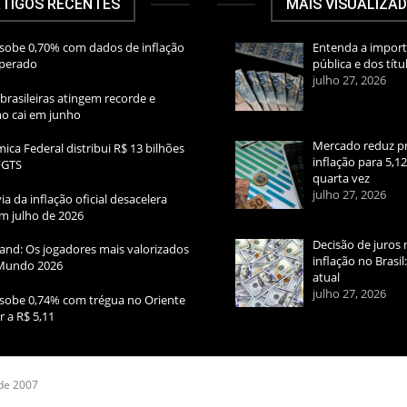
TIGOS RECENTES
MAIS VISUALIZA
sobe 0,70% com dados de inflação
Entenda a import
sperado
pública e dos títu
julho 27, 2026
brasileiras atingem recorde e
rno cai em junho
Mercado reduz pr
ica Federal distribui R$ 13 bilhões
inflação para 5,1
FGTS
quarta vez
julho 27, 2026
ia da inflação oficial desacelera
m julho de 2026
Decisão de juros 
and: Os jogadores mais valorizados
inflação no Brasi
Mundo 2026
atual
julho 27, 2026
sobe 0,74% com trégua no Oriente
r a R$ 5,11
 de 2007