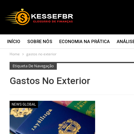
INÍCIO
SOBRE NÓS
ECONOMIA NA PRÁTICA
ANÁLIS
Home
gastos no exterior
CONTATO
Etiqueta De Navegação
Gastos No Exterior
NEWS GLOBAL