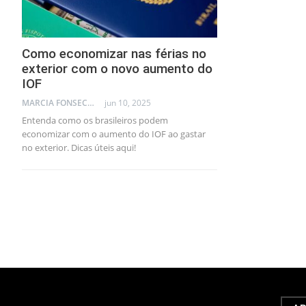
Como economizar nas férias no
exterior com o novo aumento do
IOF
MARCIA FONSECA - FINANCIAL CONSULTANT
jun 10, 2025
Entenda como os brasileiros podem
economizar com o aumento do IOF ao gastar
no exterior. Dicas úteis aqui!