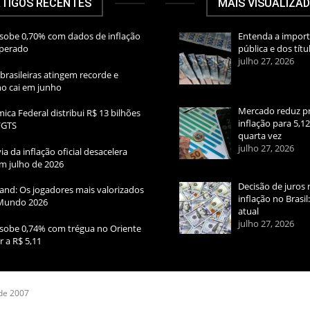
TIGOS RECENTES
MAIS VISUALIZA
sobe 0,70% com dados de inflação
Entenda a import
sperado
pública e dos títu
julho 27, 2026
brasileiras atingem recorde e
rno cai em junho
Mercado reduz pr
ica Federal distribui R$ 13 bilhões
inflação para 5,1
FGTS
quarta vez
julho 27, 2026
ia da inflação oficial desacelera
m julho de 2026
Decisão de juros 
and: Os jogadores mais valorizados
inflação no Brasi
Mundo 2026
atual
julho 27, 2026
sobe 0,74% com trégua no Oriente
r a R$ 5,11
 de 2007