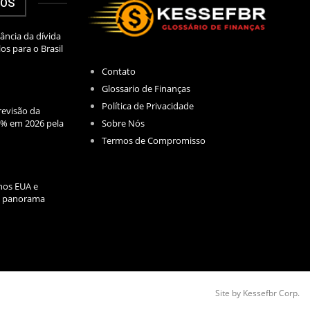
DOS
ância da dívida
los para o Brasil
Contato
Glossario de Finanças
Política de Privacidade
evisão da
Sobre Nós
2% em 2026 pela
Termos de Compromisso
nos EUA e
l: panorama
Site by Kessefbr Corp.