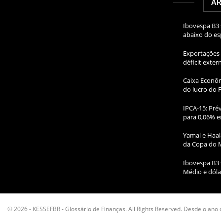
AR
Ibovespa B3 
abaixo do e
Exportações 
déficit exte
Caixa Econôm
do lucro do 
IPCA-15: Prév
para 0,06% e
Yamal e Haal
da Copa do 
Ibovespa B3 
Médio e dóla
© 2026 - KESSEFBR - Glossário de Finanças. All Rights Reserved. Desde o ano