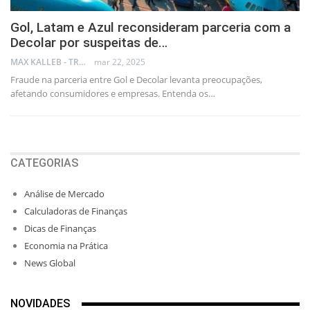
Gol, Latam e Azul reconsideram parceria com a
Decolar por suspeitas de…
MAX KALLEB - TRADER
mar 22, 2025
Fraude na parceria entre Gol e Decolar levanta preocupações,
afetando consumidores e empresas. Entenda os…
CATEGORIAS
Análise de Mercado
Calculadoras de Finanças
Dicas de Finanças
Economia na Prática
News Global
NOVIDADES