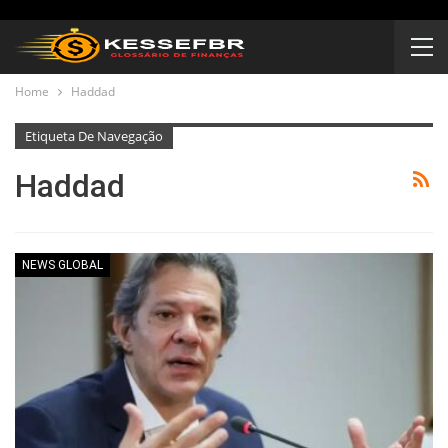
Home
Haddad
Etiqueta De Navegação
Haddad
NEWS GLOBAL