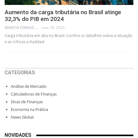
Aumento da carga tributária no Brasil atinge
32,3% do PIB em 2024
MARCIA FONSECA - FINANCIAL CONSULTANT
mar 29, 2025
Carga tributária em alta no Brasil. Confira os detalhes sobre a situação
e as críticas a Haddad.
CATEGORIAS
Análise de Mercado
Calculadoras de Finanças
Dicas de Finanças
Economia na Prática
News Global
NOVIDADES