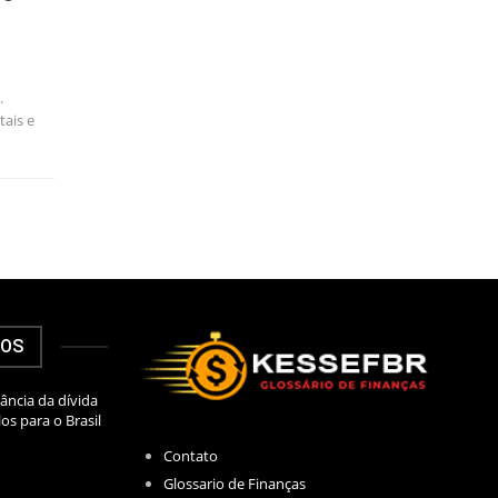
.
tais e
DOS
ância da dívida
los para o Brasil
Contato
Glossario de Finanças