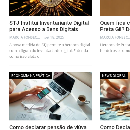
STJ Institui Inventariante Digital
Quem fica 
para Acesso a Bens Digitais
Preta Gil? 
MARCIA FONSECA - FINANCIAL CONSULTANT
set 18, 2025
MARCIA FONSECA - FINANCI
A nova medida do STJ permite a herança digital
Herança de Preta
com a figura do inventariante digital. Entenda
herdeiros e como
como isso afeta o…
ECONOMIA NA PRÁTICA
NEWS GLOBAL
Como declarar pensão de viúva
Como Decla