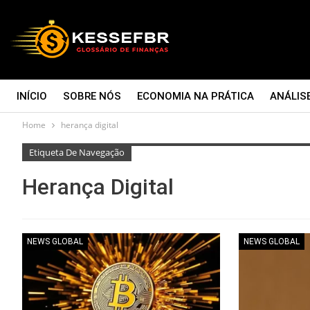
INÍCIO
SOBRE NÓS
ECONOMIA NA PRÁTICA
ANÁLIS
Home
herança digital
CONTATO
Etiqueta De Navegação
Herança Digital
NEWS GLOBAL
NEWS GLOBAL