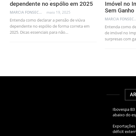
dependente no espólio em 2025
Imóvel no 
Sem Ganho 
MARCIA FONSECA - FINANCIAL CONSULTANT
maio 19, 2025
MARCIA FONSECA - FINANCI
Entenda como declarar a pensão de viúva
dependente no espólio de forma correta em
Entenda como de
2025. Dicas essenciais para não…
de imóvel no Imp
surpresas com ga
AR
Ibovespa B3 
abaixo do e
Exportações 
déficit exte