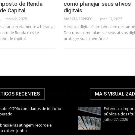
Imposto de Renda
como planejar seus ativos
de Capital
digitais
AL CONSULTANT
maio 2, 2025
MARCIA FONSECA - FINANCIAL CONSULTANT
mar 13, 2025
clarar corretamente a herança
Herança digital é um tema em destaque
osto de Renda e evite
Descubra como planejar seus ativos digi
nho de capital.
proteger suas memórias!
TIGOS RECENTES
MAIS VISUALIZA
sobe 0,70% com dados de inflação
Entenda a import
sperado
pública e dos títu
julho 27, 2026
brasileiras atingem recorde e
rno cai em junho