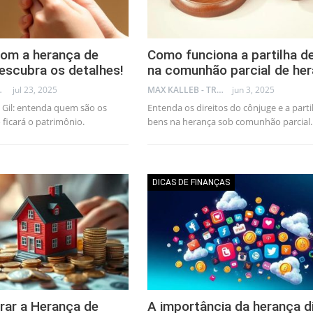
com a herança de
Como funciona a partilha d
Descubra os detalhes!
na comunhão parcial de he
AL CONSULTANT
jul 23, 2025
MAX KALLEB - TRADER
jun 3, 2025
 Gil: entenda quem são os
Entenda os direitos do cônjuge e a parti
 ficará o patrimônio.
bens na herança sob comunhão parcial.
DICAS DE FINANÇAS
rar a Herança de
A importância da herança di