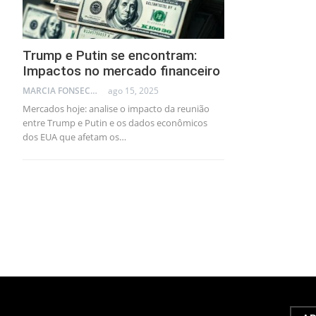
Trump e Putin se encontram:
Impactos no mercado financeiro
MARCIA FONSECA - FINANCIAL CONSULTANT
ago 15, 2025
Mercados hoje: analise o impacto da reunião
entre Trump e Putin e os dados econômicos
dos EUA que afetam os…