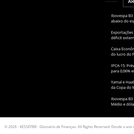
AR
Ibovespa B3 
abaixo do e
Exportações 
déficit exte
Caixa Econôm
do lucro do 
IPCA-15: Prév
para 0,06% e
Yamal e Haal
da Copa do 
Ibovespa B3 
Médio e dóla
© 2026 - KESSEFBR - Glossário de Finanças. All Rights Reserved. Desde o ano