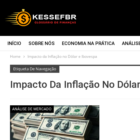
INÍCIO
SOBRE NÓS
ECONOMIA NA PRÁTICA
ANÁLIS
Home
Impacto da Inflação no Dólar e Ibovespa
CONTATO
Etiqueta De Navegação
Impacto Da Inflação No Dóla
ANÁLISE DE MERCADO