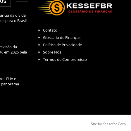
DOS
ância da dívida
los para o Brasil
Contato
Glossario de Finanças
Política de Privacidade
evisão da
Sobre Nós
2% em 2026 pela
Termos de Compromisso
nos EUA e
l: panorama
Site by Kessefbr Corp.