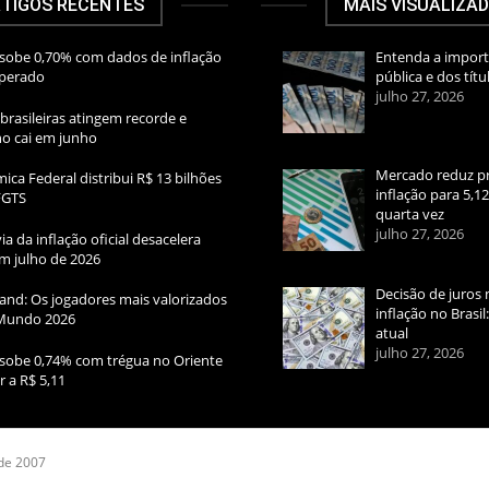
TIGOS RECENTES
MAIS VISUALIZA
sobe 0,70% com dados de inflação
Entenda a import
sperado
pública e dos títu
julho 27, 2026
brasileiras atingem recorde e
rno cai em junho
Mercado reduz pr
ica Federal distribui R$ 13 bilhões
inflação para 5,1
FGTS
quarta vez
julho 27, 2026
ia da inflação oficial desacelera
m julho de 2026
Decisão de juros 
and: Os jogadores mais valorizados
inflação no Brasi
Mundo 2026
atual
julho 27, 2026
sobe 0,74% com trégua no Oriente
r a R$ 5,11
 de 2007