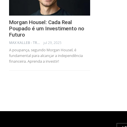
Morgan Housel: Cada Real
Poupado é um Investimento no
Futuro
MAX KALLEB - TRADER
jul 29, 2025
A poupança, segundo Morgan Housel, é
fundamental para alcançar a independência
financeira. Aprenda a investir!