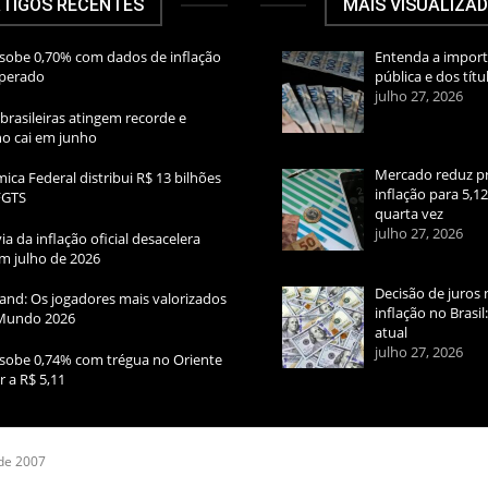
TIGOS RECENTES
MAIS VISUALIZA
sobe 0,70% com dados de inflação
Entenda a import
sperado
pública e dos títu
julho 27, 2026
brasileiras atingem recorde e
rno cai em junho
Mercado reduz pr
ica Federal distribui R$ 13 bilhões
inflação para 5,1
FGTS
quarta vez
julho 27, 2026
ia da inflação oficial desacelera
m julho de 2026
Decisão de juros 
and: Os jogadores mais valorizados
inflação no Brasi
Mundo 2026
atual
julho 27, 2026
sobe 0,74% com trégua no Oriente
r a R$ 5,11
 de 2007