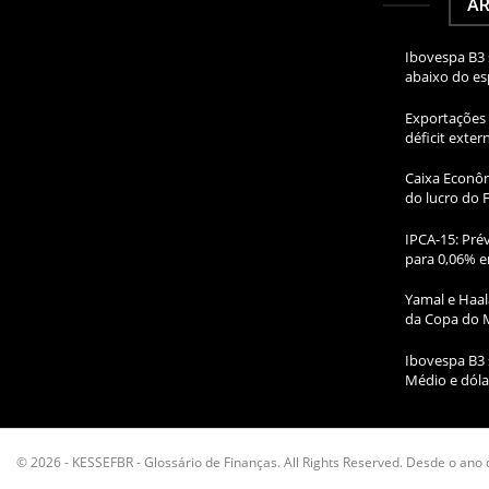
AR
Ibovespa B3 
abaixo do e
Exportações 
déficit exte
Caixa Econôm
do lucro do 
IPCA-15: Prév
para 0,06% e
Yamal e Haal
da Copa do 
Ibovespa B3 
Médio e dóla
© 2026 - KESSEFBR - Glossário de Finanças. All Rights Reserved. Desde o ano