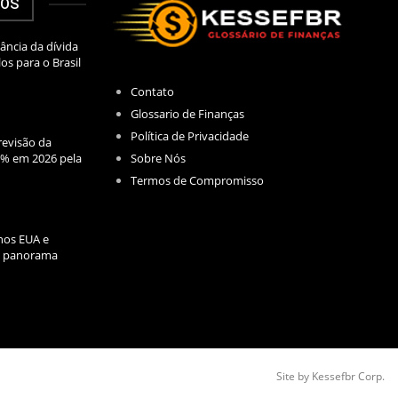
DOS
ância da dívida
los para o Brasil
Contato
Glossario de Finanças
Política de Privacidade
evisão da
Sobre Nós
2% em 2026 pela
Termos de Compromisso
nos EUA e
l: panorama
Site by Kessefbr Corp.