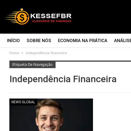
INÍCIO
SOBRE NÓS
ECONOMIA NA PRÁTICA
ANÁLIS
Home
independência financeira
CONTATO
Etiqueta De Navegação
Independência Financeira
NEWS GLOBAL