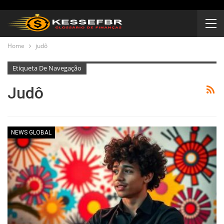
Home
judô
Etiqueta De Navegação
Judô
NEWS GLOBAL