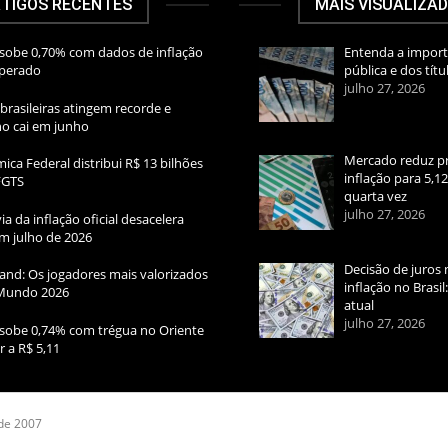
TIGOS RECENTES
MAIS VISUALIZA
sobe 0,70% com dados de inflação
Entenda a import
sperado
pública e dos títu
julho 27, 2026
brasileiras atingem recorde e
rno cai em junho
Mercado reduz pr
ica Federal distribui R$ 13 bilhões
inflação para 5,1
FGTS
quarta vez
julho 27, 2026
ia da inflação oficial desacelera
m julho de 2026
Decisão de juros 
and: Os jogadores mais valorizados
inflação no Brasi
Mundo 2026
atual
julho 27, 2026
sobe 0,74% com trégua no Oriente
r a R$ 5,11
 de 2007