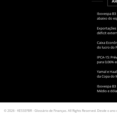
AR
Ibovespa B3 
abaixo do e
Exportações 
déficit exte
Caixa Econôm
do lucro do 
IPCA-15: Prév
para 0,06% e
Yamal e Haal
da Copa do 
Ibovespa B3 
Médio e dóla
© 2026 - KESSEFBR - Glossário de Finanças. All Rights Reserved. Desde o ano