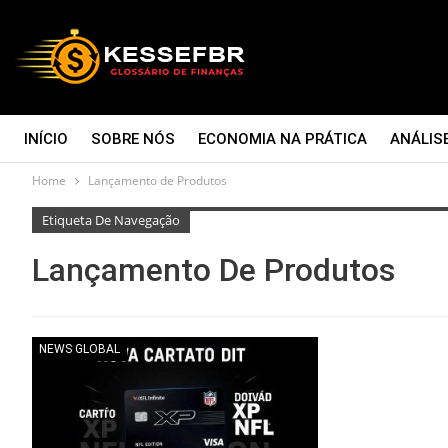
INÍCIO
SOBRE NÓS
ECONOMIA NA PRÁTICA
ANÁLIS
Home
Lançamento de Produtos
CONTATO
Etiqueta De Navegação
Lançamento De Produtos
NEWS GLOBAL