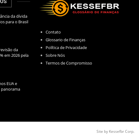
DOS
ância da dívida
los para o Brasil
Contato
Glossario de Finanças
Política de Privacidade
evisão da
Sobre Nós
2% em 2026 pela
Termos de Compromisso
nos EUA e
l: panorama
Site by Kessefbr Corp.