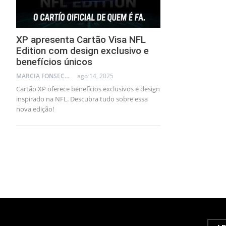
XP apresenta Cartão Visa NFL
Edition com design exclusivo e
benefícios únicos
MARCIA FONSECA - FINANCIAL CONSULTANT
ago 14, 2025
Cartão XP oferece benefícios exclusivos e design
inspirado na NFL. Descubra tudo sobre essa
nova edição!