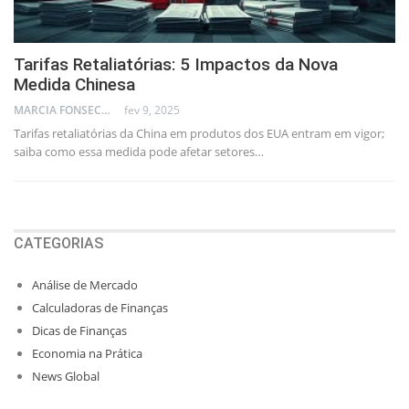
Tarifas Retaliatórias: 5 Impactos da Nova
Medida Chinesa
MARCIA FONSECA - FINANCIAL CONSULTANT
fev 9, 2025
Tarifas retaliatórias da China em produtos dos EUA entram em vigor;
saiba como essa medida pode afetar setores…
CATEGORIAS
Análise de Mercado
Calculadoras de Finanças
Dicas de Finanças
Economia na Prática
News Global