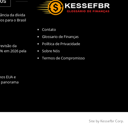
DOS
ância da dívida
los para o Brasil
Contato
Glossario de Finanças
Política de Privacidade
evisão da
Sobre Nós
2% em 2026 pela
Termos de Compromisso
nos EUA e
l: panorama
Site by Kessefbr Corp.