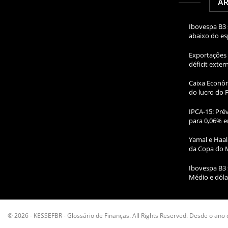
AR
Ibovespa B3 
abaixo do e
Exportações 
déficit exte
Caixa Econôm
do lucro do 
IPCA-15: Prév
para 0,06% e
Yamal e Haal
da Copa do 
Ibovespa B3 
Médio e dóla
© 2026 - KESSEFBR - Glossário de Finanças. All Rights Reserved. Desde o ano