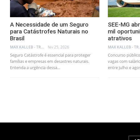
A Necessidade de um Seguro
SEE-MG abr
para Catástrofes Naturais no
mil oportun
Brasil
atrativos
MAX KALLEB - TRADER
fev 25, 2026
MAX KA
Seguro Catástrofe é essencial para proteger
Concurso público
famílias e empresas em desastres naturais.
vagas com salário
Entenda a urgência dessa…
entre julho e ago