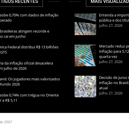
TIGOS RECENTES
MAIS VISUALIZA
sobe 0,70% com dados de inflação
Entenda a import
sperado
pública e dos títu
julho 27, 2026
brasileiras atingem recorde e
rno cai em junho
Mercado reduz pr
ica Federal distribui R$ 13 bilhões
inflação para 5,1
FGTS
quarta vez
julho 27, 2026
ia da inflação oficial desacelera
m julho de 2026
Decisão de juros 
and: Os jogadores mais valorizados
inflação no Brasi
Mundo 2026
atual
julho 27, 2026
sobe 0,74% com trégua no Oriente
r a R$ 5,11
 de 2007