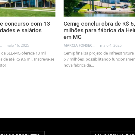
e concurso com 13
Cemig conclui obra de R$ 6
idades e salários
milhões para fábrica da He
em MG
LLEB - TRADER
maio 16, 2025
MARCIA FONSECA - FINANCIAL CONSULTANT
maio 4, 2025
 da SEE-MG oferece 13 mil
Cemig finaliza projeto de infraestrutura
s de até R$ 9,6 mil. Inscreva-se
6,7 milhões, possibilitando funcioname
sto!
nova fábrica da…