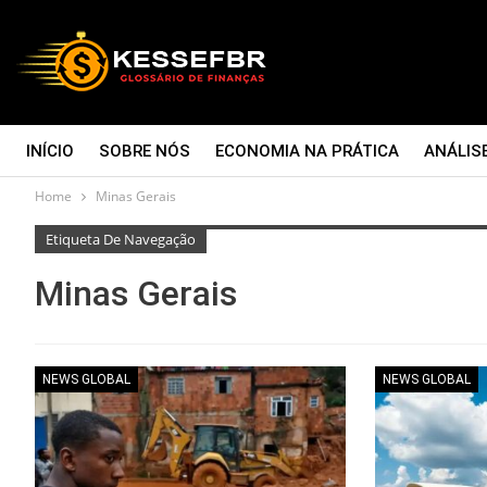
INÍCIO
SOBRE NÓS
ECONOMIA NA PRÁTICA
ANÁLIS
Home
Minas Gerais
CONTATO
Etiqueta De Navegação
Minas Gerais
NEWS GLOBAL
NEWS GLOBAL